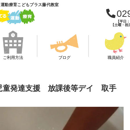
 運動療育こどもプラス藤代教室
02
【平日：午
【土曜・祝日
ご利用方法
ブログ
職員紹介
び 児童発達支援 放課後等デイ 取手