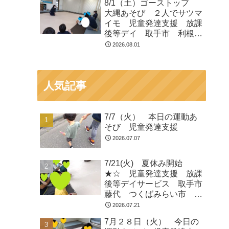
8/1（土）ゴーストップ
大縄あそび ２人でサツマ
イモ 児童発達支援 放課
後等デイ 取手市 利根
町 龍ヶ崎市
2026.08.01
人気記事
7/7（火） 本日の運動あ
そび 児童発達支援
2026.07.07
7/21(火) 夏休み開始
★☆ 児童発達支援 放課
後等デイサービス 取手市
藤代 つくばみらい市 龍
ヶ崎
2026.07.21
7月２８日（火） 今日の