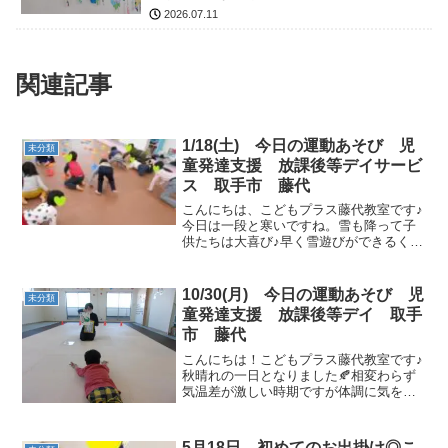
2026.07.11
関連記事
1/18(土) 今日の運動あそび 児
未分類
童発達支援 放課後等デイサービ
ス 取手市 藤代
こんにちは、こどもプラス藤代教室です♪
今日は一段と寒いですね。雪も降って子
供たちは大喜び♪早く雪遊びができるくら
い積もるといいですね！今日も運動あそ
び頑張りましょう！まずは動物さんで体
を動かします♪ マーカーコーンをひっく
10/30(月) 今日の運動あそび 児
未分類
り返したり、背中に...
童発達支援 放課後等デイ 取手
市 藤代
こんにちは！こどもプラス藤代教室です♪
秋晴れの一日となりました🍂相変わらず
気温差が激しい時期ですが体調に気をつ
けて過ごして行きましょう♪元気なお友達
が遊びに来てくれました😉うがい・手洗
い・消毒・水分補給をして運動あそび始
5月18日 初めてのお出掛け◎こ