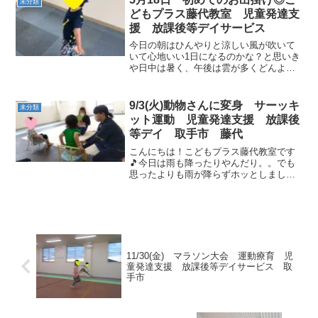
未分類
めて行きましょう💕【...
どもプラス藤代教室 児童発達支
援 放課後等デイサービス
今日の朝はひんやりと涼しい風が吹いて
いて心地いい1日になるのかな？と思いき
や日中は暑く、午後は雲が多くどんより
とした1日になりましたね( ;∀;)今日は初め
てのお出掛けです♪おトイレに行って、水
分補給をしっかりして、帽子を被ってい
9/3(火)動物さんに変身 サーッキ
未分類
ざしゅっぱ...
ット運動 児童発達支援 放課後
等デイ 取手市 藤代
こんにちは！こどもプラス藤代教室です
🎵今日は雨も降ったりやんだり。。でも
思ったよりも雨が降らずホッとしました
◎◎午前中の運動あそびはクレヨンの数
え歌となにかな？からスタートします☆
彡 動物さんに変身してゴールを目指して
いきます◎ 読み聞かせ...
11/30(金) マラソン大会 運動療育 児
童発達支援 放課後等デイサービス 取
手市