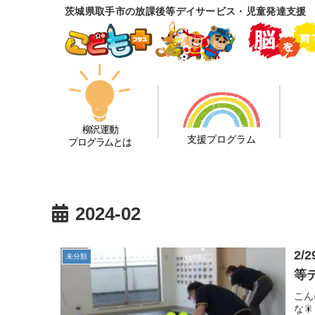
茨城県取手市の放課後等デイサービス・児童発達支援
柳沢運動
支援プログラム
プログラムとは
2024-02
2
未分類
等
こん
な