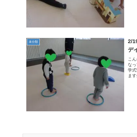
2
未分類
デ
こん
なっ
学式
ます