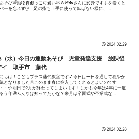
あそび🌈動物真似っこ可愛い🐶🐧🧸🐇さんに変身です手を着くと
パーを忘れず✋ 足の指も上手に使って転ばない様に、...
2024.02.29
/28（水）今日の運動あそび 児童発達支援 放課後
デイ 取手市 藤代
にちは！こどもプラス藤代教室です🎵今日は一日を通して穏やか
気となりました🌞このまま春に突入してくれるとよいのです
・・💦明日で2月が終わってしまいます！しかも今年は4年に一度
るう年🤩みんなは知ってたかな？来月は卒園式や卒業式な...
2024.02.28