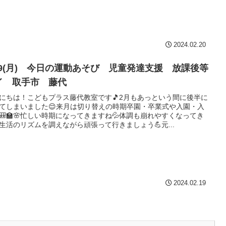
2024.02.20
/19(月) 今日の運動あそび 児童発達支援 放課後等
イ 取手市 藤代
にちは！こどもプラス藤代教室です🎵2月もあっという間に後半に
てしまいました😌来月は切り替えの時期卒園・卒業式や入園・入
🎒🏫🌸忙しい時期になってきますね💦体調も崩れやすくなってき
生活のリズムを調えながら頑張って行きましょう💪元...
2024.02.19