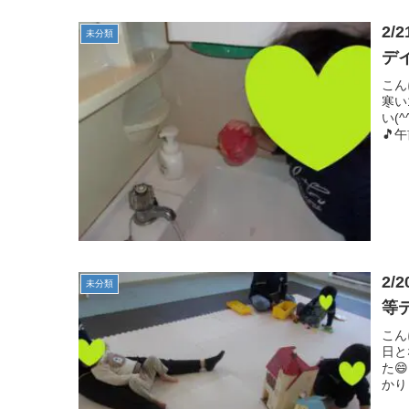
2
未分類
デ
こん
寒い
い(
🎵
2
未分類
等
こん
日と
た
かり