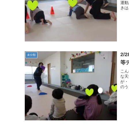
運動
きは
2
未分類
等
こん
な天
が・
のう