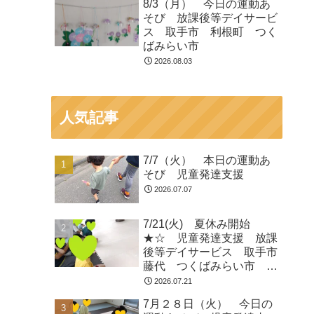
8/3（月） 今日の運動あ
そび 放課後等デイサービ
ス 取手市 利根町 つく
ばみらい市
2026.08.03
人気記事
7/7（火） 本日の運動あ
そび 児童発達支援
2026.07.07
7/21(火) 夏休み開始
★☆ 児童発達支援 放課
後等デイサービス 取手市
藤代 つくばみらい市 龍
ヶ崎
2026.07.21
7月２８日（火） 今日の