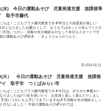
/21(水) 今日の運動あそび 児童発達支援 放課後等
イ 取手市藤代
にちは！こどもプラス藤代教室です🎵昨日との温度差が激しい
1日となりましたね暖かくして おうちではゆっくり休んでくださ
^^♪手洗いうがい・消毒や水分補給を行なって本日もスタートです
午前の運動あそび🌈絵本 「きょうりゅうのうんど...
2024.02.21
/20(火） 今日の運動あそび 児童発達支援 放課後
デイ 取手市 つくばみらい市
にちは！こどもプラス藤代教室です🎵今日は、ポカポカ☀暖かい
なりましたね(^^♪絵を描いたり、お友達と楽しく遊んだりしまし
 手洗いうがいも上手にできていますね🎵手消毒や水分補給もしっ
と行ないました！ 午前の運動あそび🌈それでは...