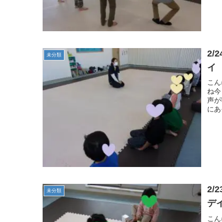
2
未分類
イ
こん
ね今
声が
にあ
2
未分類
デ
こん