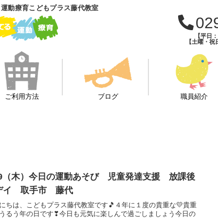
 運動療育こどもプラス藤代教室
02
【平日：午
【土曜・祝日
ご利用方法
ブログ
職員紹介
/29（木）今日の運動あそび 児童発達支援 放課後
デイ 取手市 藤代
にちは、こどもプラス藤代教室です🎵４年に１度の貴重な💛貴重
うるう年の日です❣今日も元気に楽しんで過ごしましょう今日の