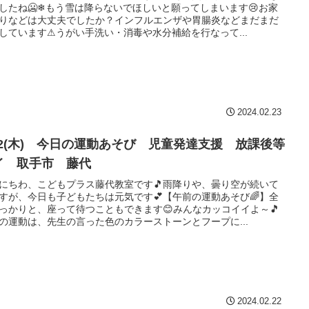
したね🥶❄もう雪は降らないでほしいと願ってしまいます😢お家
りなどは大丈夫でしたか？インフルエンザや胃腸炎などまだまだ
しています⚠うがい手洗い・消毒や水分補給を行なって...
2024.02.23
/22(木) 今日の運動あそび 児童発達支援 放課後等
イ 取手市 藤代
にちわ、こどもプラス藤代教室です🎵雨降りや、曇り空が続いて
すが、今日も子どもたちは元気です💕【午前の運動あそび🌈】全
っかりと、座って待つこともできます😊みんなカッコイイよ～🎵
の運動は、先生の言った色のカラーストーンとフープに...
2024.02.22