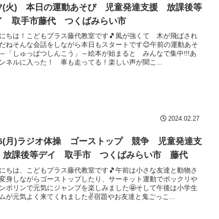
/27(火) 本日の運動あそび 児童発達支援 放課後等
イ 取手市藤代 つくばみらい市
にちは！こどもプラス藤代教室です🎵風が強くて 木が飛ばされ
だねそんな会話をしながら本日もスタートです😊午前の運動あそ
～「しゅっぱつしんこう」～絵本が始まると みんなで集中!!!あ
ンネルに入った！ 車も走ってる！楽しい声が聞こ...
2024.02.27
/26(月)ラジオ体操 ゴーストップ 競争 児童発達支
 放課後等デイ 取手市 つくばみらい市 藤代
にちは、こどもプラス藤代教室です🎵午前は小さな友達と動物さ
変身しながらゴーストップしたり、サーキット運動でポックリや
ンポリンで元気にジャンプを楽しみました🤩そして午後は小学生
ムが元気よく来てくれました✌宿題やお友達と鬼ごっこ...