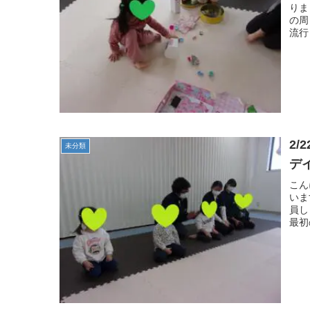
りま
の周
流行
2
未分類
デ
こん
いま
員し
最初