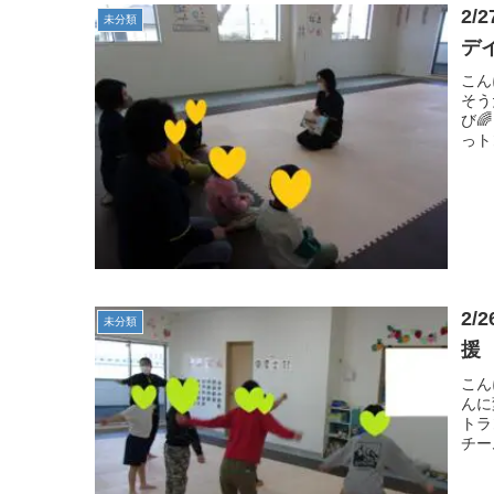
2
未分類
デ
こん
そう
び
っト
2
未分類
援
こん
んに
トラ
チー