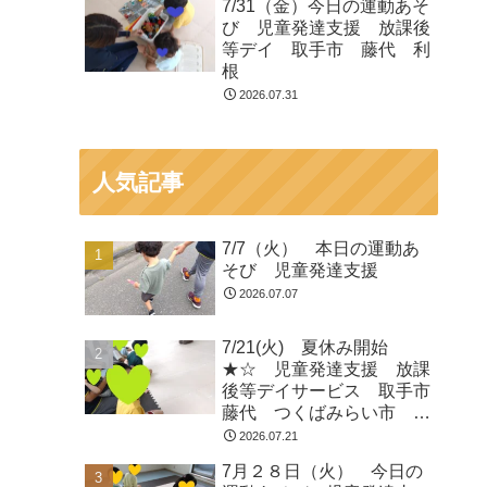
7/31（金）今日の運動あそ
び 児童発達支援 放課後
等デイ 取手市 藤代 利
根
2026.07.31
人気記事
7/7（火） 本日の運動あ
そび 児童発達支援
2026.07.07
7/21(火) 夏休み開始
★☆ 児童発達支援 放課
後等デイサービス 取手市
藤代 つくばみらい市 龍
ヶ崎
2026.07.21
7月２８日（火） 今日の