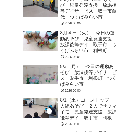
び 児童発達支援 放課後
等デイサービス 取手市藤
代 つくばみらい市
2026.08.05
8月４日（火） 今日の運
動あそび 児童発達支援
放課後等デイ 取手市 つ
くばみらい市 利根町
2026.08.04
8/3（月） 今日の運動あ
そび 放課後等デイサービ
ス 取手市 利根町 つく
ばみらい市
2026.08.03
8/1（土）ゴーストップ
大縄あそび ２人でサツマ
イモ 児童発達支援 放課
後等デイ 取手市 利根
町 龍ヶ崎市
2026.08.01