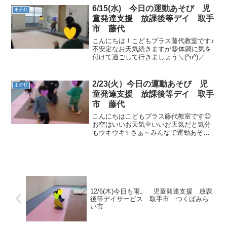
ました🥰マントのように紙をつけて、
6/15(水) 今日の運動あそび 児
未分類
「見て！スーパーマン！」と...
童発達支援 放課後等デイ 取手
市 藤代
こんにちは！こどもプラス藤代教室です♪
不安定なお天気続きますが😆体調に気を
付けて過ごして行きましょう＼(^o^)／う
がい手洗い・消毒・水分補給を行い運動
あそびスタート！！ゴーズトップ（フラ
ミンゴポーズ・トンボポーズ）音が止ま
2/23(火）今日の運動あそび 児
未分類
ったらポーズでキ...
童発達支援 放課後等デイ 取手
市 藤代
こんにちはこどもプラス藤代教室です😊
お空はいいお天気🌞いいお天気だと気分
もウキウキ✨さぁ～みんなで運動あそび
始めよう(*´▽｀*)✊★動物真似っこ★うさ
ぎさんやペンギンさんに変身～みんな可
愛い動物さんになれましたね💕 ★ゴース
ットプ★音をよ...
12/6(木)今日も雨。 児童発達支援 放課
後等デイサービス 取手市 つくばみら
い市