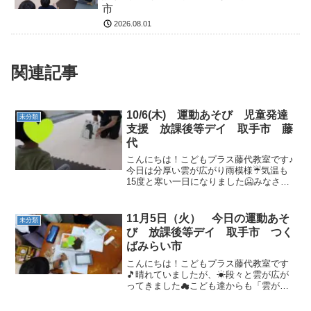
市
2026.08.01
関連記事
10/6(木) 運動あそび 児童発達
未分類
支援 放課後等デイ 取手市 藤
代
こんにちは！こどもプラス藤代教室です♪
今日は分厚い雲が広がり雨模様☔気温も
15度と寒い一日になりました🥶みなさん
も暖かい服を着て風邪をひかない様に気
をつけましょうね(>_<)それではうがい・
手洗い・消毒・水分補給をして運動あそ
11月5日（火） 今日の運動あそ
未分類
びを始めて行き...
び 放課後等デイ 取手市 つく
ばみらい市
こんにちは！こどもプラス藤代教室です
🎵晴れていましたが、☀段々と雲が広が
ってきました☁こども達からも「雲がい
っぱいだね」という話がでていましたみ
のむしさんの製作もお友達と楽しく行い