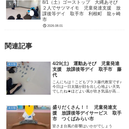
8/1（土）ゴーストップ 大縄あそび
２人でサツマイモ 児童発達支援 放
課後等デイ 取手市 利根町 龍ヶ崎
市
2026.08.01
関連記事
4/29(土) 運動あそび 児童発達
未分類
支援 放課後等デイ 取手市 藤
代
こんにちは！こどもプラス藤代教室です♪
今日は一日太陽が顔を出し心地よい天気
でしたね☀ほどよい風が吹き気温が高く
ても過ごしやすかったですね🎵元気な子
ども達はトランプやブロックで遊んでい
ました♠ 運動あそびの時間になったらお
盛りだくさん！！ 児童発達支
未分類
片付けをしてうがい・...
援 放課後等デイサービス 取手
市 つくばみらい市
皆さま台風の影響はいかがでしょう