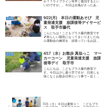
か？？ライフライン等早く復旧するとい
いのですが。。今日は台風がさったあと
の影響なのか・・とても暑い1日になりま
したね(;´･ω･)秋はもうすぐそばま
で！！！と思っていましたが、全然でし
9/22(月) 本日の運動あそび 児
未分類
たね(+_+)まだまだ水...
童発達支援 放課後等デイサービ
ス 取手市藤代
こんにちは！こどもプラス藤代教室です
🎵秋らしい陽気になってまいりましたね
🌰運動会の練習を 頑張っているお話し
も少しずつ聞かせてくれます(^^♪ただい
ま～！！すぐに宿題を終わらせるとレゴ
ブロックやカプラトミカなどで 楽しい
4/17（水）お散歩 真似っこ マー
未分類
時間を過ごします(^...
カーコーン 児童発達支援 放課
後等デイ 取手市
こんにちは、こどもプラス藤代教室で
す。今日は少し曇り空ですが、日差しも
強くなくお散歩日和という事で～近くの
公園にお出掛けしました♫車が通るとこ
ろは、しっかり手を繋いで上手に歩くこ
とができました。あれ？なんだろうと
「むし？？」と言いながらしゃ...
7/21（土）今日は夏祭り！ こどもプラ