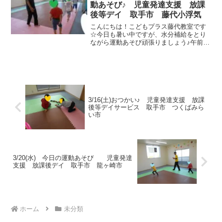
動あそび♪ 児童発達支援 放課
後等デイ 取手市 藤代小浮気
こんにちは！こどもプラス藤代教室です
☆今日も暑い中ですが、水分補給をとり
ながら運動あそび頑張りましょう♪午前の
運動です☆ゴーズトップから始めていき
ましょう！走ったり、後ろ向きになった
り、ジャンプしたり・・上手に出来てい
ましたね！ フープジャ...
3/16(土)おつかい♪ 児童発達支援 放課
後等デイサービス 取手市 つくばみら
い市
3/20(水) 今日の運動あそび 児童発達
支援 放課後デイ 取手市 龍ヶ崎市
ホーム
未分類