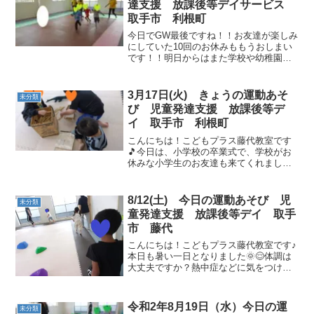
達支援 放課後等デイサービス
取手市 利根町
今日でGW最後ですね！！お友達が楽しみ
にしていた10回のお休みももうおしまい
です！！明日からはまた学校や幼稚園・
保育園が始まります。体調を崩さないよ
う頑張っていきましょう♪♪今日の運動あ
そびはよーいどん！からスタートです☆
3月17日(火) きょうの運動あそ
未分類
線から線まで走りま...
び 児童発達支援 放課後等デ
イ 取手市 利根町
こんにちは！こどもプラス藤代教室です
🎵今日は、小学校の卒業式で、学校がお
休みな小学生のお友達も来てくれまし
た！小さいお友だちとも一緒に元気に遊
びました！😊 午前の運動あそび🌈１１ぴ
きのねこのお話🐈を見ました📖「よーい
8/12(土) 今日の運動あそび 児
未分類
どん！」でスタート！動物...
童発達支援 放課後等デイ 取手
市 藤代
こんにちは！こどもプラス藤代教室です♪
本日も暑い一日となりました🌞😌体調は
大丈夫ですか？熱中症などに気をつけて
過ごしてください。夏休みですが、昨日
から連休に入りましたね🤩遠くまでお出
掛けする方もいるかと思いますが気をつ
令和2年8月19日（水）今日の運
未分類
けて行って来てください...