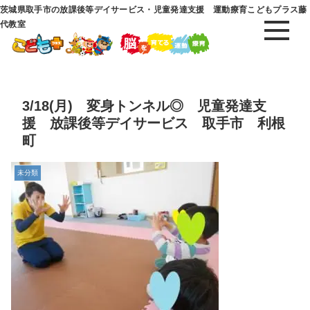
茨城県取手市の放課後等デイサービス・児童発達支援 運動療育こどもプラス藤
代教室
3/18(月) 変身トンネル◎ 児童発達支
援 放課後等デイサービス 取手市 利根
町
未分類