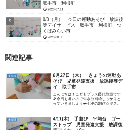
取手市 利根町
2026.07.11
8/3（月） 今日の運動あそび 放課後
等デイサービス 取手市 利根町 つ
くばみらい市
2026.08.03
関連記事
6月27日（木） きょうの運動あ
未分類
そび 児童発達支援 放課後等デ
イ 取手市
こんにちは！こどもプラス藤代教室です
🎵今日も暑いので💦水分補給しっかりと
っていきましょう☀七夕の制作☆彡スズ
ランテープをピリピリ・・細かくすると
きれいだね☆彡「この色とこの色合わせ
たらどんな色になるかな・・？」ペンで
4/11(木) 手遊び 平均台 ゴー
未分類
塗ったところに違う色を塗...
ストップ 児童発達支援 放課後