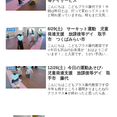
等デイサービス
こんにちは、こどもプラス藤代です！今
朝は昨日とは、打って変わってスッキリ
と晴れ渡っていますね。桜もまだ元気に
咲いている木もあり、朝から心あらわれ
ますね～☆彡可愛いお友達は、本が大好
きです。「のらねこ軍団きしゃポッポ」
8/29(土) サーキット運動 児童
未分類
の本を「ニャー」「でんし...
発達支援 放課後等デイ 取手
市 つくばみらい市
こんにちは、こどもプラス藤代教室です
♫今日も沢山のお友達が「おはようござ
います！」と入室です。うがい手洗いが
しっかり済んだら…お熱もなし！「一緒
に遊ぼう♪」と元気な声が飛び交います。
午前の運動あそびは、動物さんに変身し
12/26(土）今日の運動あそび♪
未分類
たり、ジャンプや平均台...
児童発達支援 放課後等デイ 取
手市 藤代
こんにちはこどもプラス藤代教室です😊
今年も残すところ１週間きりましたね💦
クリスマス🎄が終わったと思ったらあっ
という間にお正月の準備であわただしい
ですね(;^ω^)さぁ今日も元気なお友達と運
動あそび始めていきましょう♪【午前】★
動物真似っこ★...