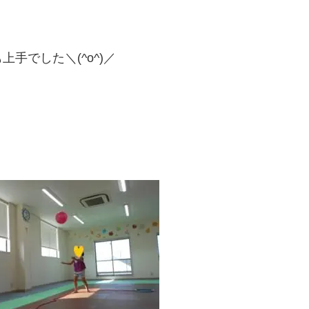
手でした＼(^o^)／