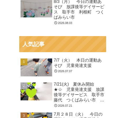
8/3（月） 今日の運動あ
そび 放課後等デイサービ
ス 取手市 利根町 つく
ばみらい市
2026.08.03
人気記事
7/7（火） 本日の運動あ
そび 児童発達支援
2026.07.07
7/21(火) 夏休み開始
★☆ 児童発達支援 放課
後等デイサービス 取手市
藤代 つくばみらい市 龍
ヶ崎
2026.07.21
7月２８日（火） 今日の