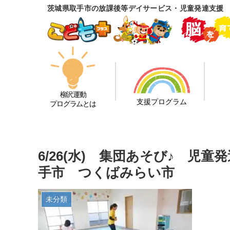
茨城県取手市の放課後等デイサービス・児童発達支援
柳沢運動
支援プログラム
プログラムとは
6/26(水) 集団あそび♪ 児
手市 つくばみらい市
未分類