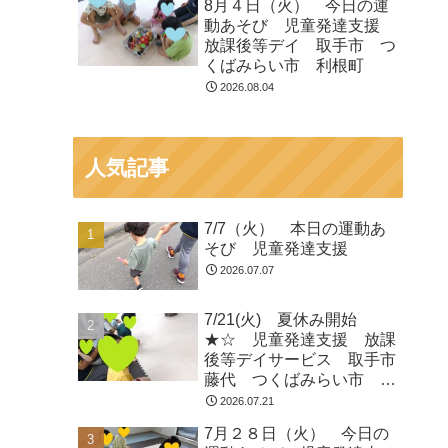
8月４日（火） 今日の運
動あそび 児童発達支援
放課後等デイ 取手市 つ
くばみらい市 利根町
2026.08.04
人気記事
7/7（火） 本日の運動あ
そび 児童発達支援
2026.07.07
7/21(火) 夏休み開始
★☆ 児童発達支援 放課
後等デイサービス 取手市
藤代 つくばみらい市 龍
ヶ崎
2026.07.21
7月２８日（火） 今日の