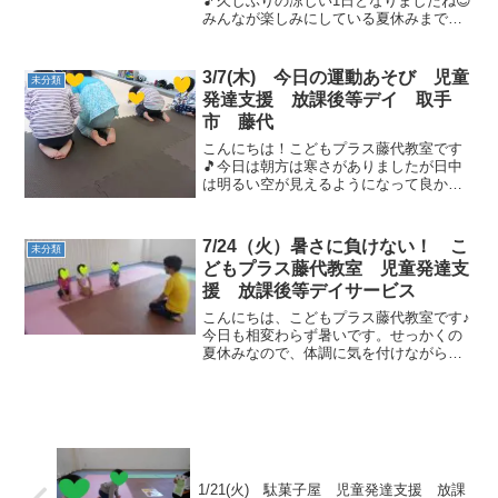
🎵久しぶりの涼しい1日となりましたね😊
みんなが楽しみにしている夏休みまで
あとわずか(*^▽^*)暑さ寒さで体調を崩さ
ず 本日もはりきってスタートです🎵サ
ーキット運動🌈2人組になって協力しなが
3/7(木) 今日の運動あそび 児童
未分類
ら進みましょ...
発達支援 放課後等デイ 取手
市 藤代
こんにちは！こどもプラス藤代教室です
🎵今日は朝方は寒さがありましたが日中
は明るい空が見えるようになって良かっ
たですね🌤そして明日はなんと❄雪が降
るとか🥶春が来たと思ったら・・・☃雪
予報なんて体調管理に気を付けて過ごし
7/24（火）暑さに負けない！ こ
未分類
ましょう🎵元気なお友達が...
どもプラス藤代教室 児童発達支
援 放課後等デイサービス
こんにちは、こどもプラス藤代教室です♪
今日も相変わらず暑いです。せっかくの
夏休みなので、体調に気を付けながら遊
びましょう！今日も運動あそびがんばり
ました！ ご挨拶をして、みんなで自己紹
介♪少し緊張したり、恥ずかしかった
り・・・。動物カードク...
1/21(火) 駄菓子屋 児童発達支援 放課