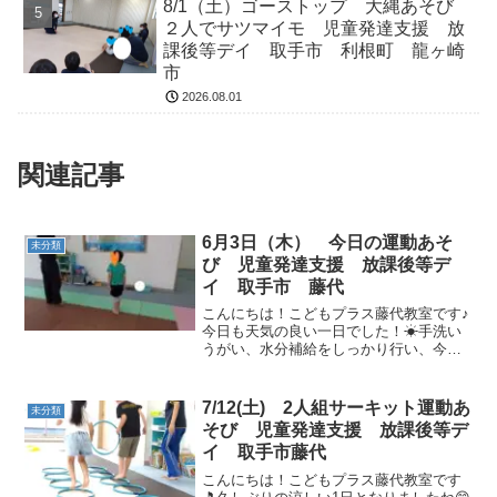
8/1（土）ゴーストップ 大縄あそび
２人でサツマイモ 児童発達支援 放
課後等デイ 取手市 利根町 龍ヶ崎
市
2026.08.01
関連記事
6月3日（木） 今日の運動あそ
未分類
び 児童発達支援 放課後等デ
イ 取手市 藤代
こんにちは！こどもプラス藤代教室です♪
今日も天気の良い一日でした！☀手洗い
うがい、水分補給をしっかり行い、今日
の運動あそびを始めていきましょう☆午
前の運動です体操で身体を動かします☆
動物さんに変身して行きます！ワニさん
7/12(土) 2人組サーキット運動あ
未分類
やペンギンさん、ウサギ...
そび 児童発達支援 放課後等デ
イ 取手市藤代
こんにちは！こどもプラス藤代教室です