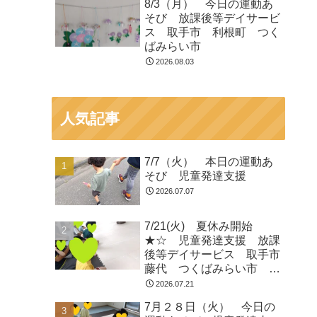
8/3（月） 今日の運動あ
そび 放課後等デイサービ
ス 取手市 利根町 つく
ばみらい市
2026.08.03
人気記事
7/7（火） 本日の運動あ
そび 児童発達支援
2026.07.07
7/21(火) 夏休み開始
★☆ 児童発達支援 放課
後等デイサービス 取手市
藤代 つくばみらい市 龍
ヶ崎
2026.07.21
7月２８日（火） 今日の