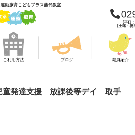
 運動療育こどもプラス藤代教室
02
【平日：午
【土曜・祝日
ご利用方法
ブログ
職員紹介
び 児童発達支援 放課後等デイ 取手