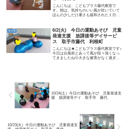
こんにちは、こどもプラス藤代教室で
す。朝は、気持ちのいい風が吹いていて
ほんの少しだけ暑さも緩和された１日で
したね。今日も可愛いお友達と元気に運
動あそび楽しみましょう♪午前中は可愛い
お友達と動物真似っこから始めましょ
6/2(火) 今日の運動あそび 児童
未分類
う！クマ・カエル・アザラシ...
発達支援 放課後等デイサービ
ス 取手市藤代 利根町
こんにちは★こどもプラス藤代教室です♪
今日は台風前とあって風が段々強くなっ
てきましたね💦大きな被害がなく過ぎ去
るのを願うばかりです( ;∀;)明日は安全に
過ごしてくださいね☆今日の午前中の運
動あそび🌈好きな遊びをしながらもお友
達の様子を確認...
10/24(土）今日の運動あそび 児童発達支
援 放課後等デイ 取手市 藤代
10/23(火）今日の運動あそび 児童発達支