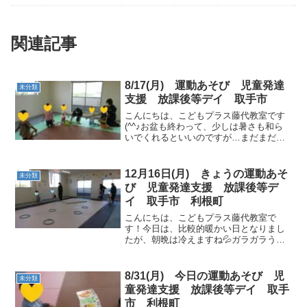
関連記事
8/17(月) 運動あそび 児童発達
未分類
支援 放課後等デイ 取手市
こんにちは、こどもプラス藤代教室です
(^^♪お盆も終わって、少しは暑さも和ら
いでくれるといいのですが…まだまだ太
陽の暑さは強い日差しを照り付けてきま
すね。まずは、動物真似っこから始めま
しょう！動物カードをよーく見て変身し
12月16日(月) きょうの運動あそ
未分類
て行きましょう。 カ...
び 児童発達支援 放課後等デ
イ 取手市 利根町
こんにちは、こどもプラス藤代教室で
す！今日は、比較的暖かい日となりまし
たが、朝晩は冷えますね💦ガラガラうが
いや手洗いもしっかりと行い、風邪予防
していきましょう✋午前の運動あそびタ
ンバリンの音に合わせて「１，２♪１，２
8/31(月) 今日の運動あそび 児
未分類
♪」と歩いて行きます！「...
童発達支援 放課後等デイ 取手
市 利根町