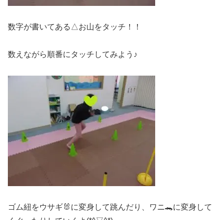
数字が書いてある△お山をタッチ！！
数えながら順番にタッチしてみよう♪
ゴム紐をウサギ🐰に変身して跳んだり、ワニ🐊に変身して