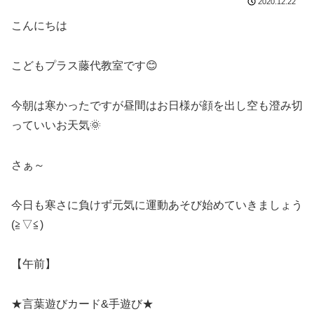
2020.12.22
こんにちは
こどもプラス藤代教室です😊
今朝は寒かったですが昼間はお日様が顔を出し空も澄み切
っていいお天気🌞
さぁ～
今日も寒さに負けず元気に運動あそび始めていきましょう
(≧▽≦)
【午前】
★言葉遊びカード&手遊び★