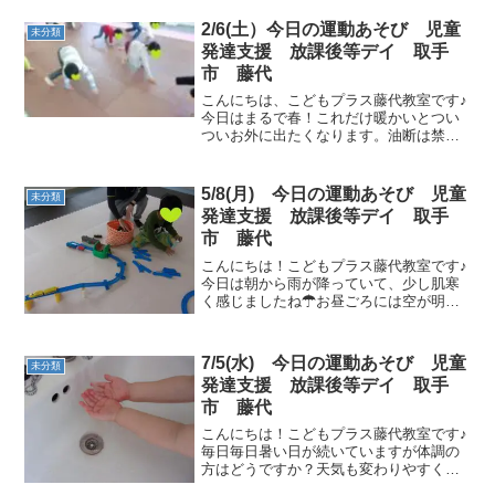
2/6(土）今日の運動あそび 児童
未分類
発達支援 放課後等デイ 取手
市 藤代
こんにちは、こどもプラス藤代教室です♪
今日はまるで春！これだけ暖かいとつい
ついお外に出たくなります。油断は禁
物、手洗いうがい、消毒を忘れないよう
に。今日も運動あそび頑張りましょう！
午前の運動内容動物ヨーイドン 今日はみ
5/8(月) 今日の運動あそび 児童
未分類
んなで動物の動きの確認...
発達支援 放課後等デイ 取手
市 藤代
こんにちは！こどもプラス藤代教室です♪
今日は朝から雨が降っていて、少し肌寒
く感じましたね☂お昼ごろには空が明る
くなり、寒さも落ち着いてきました。皆
さんのＧWはどうでしたか？お天気がよ
い日もあったのでお出掛けした方も多か
7/5(水) 今日の運動あそび 児童
未分類
ったのではないでしょう...
発達支援 放課後等デイ 取手
市 藤代
こんにちは！こどもプラス藤代教室です♪
毎日毎日暑い日が続いていますが体調の
方はどうですか？天気も変わりやすく雷
も⚡鳴ってりして変化の大きい時期となっ