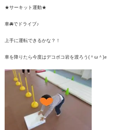
★サーキット運動★
車🚘でドライブ♪
上手に運転できるかな？！
車を降りたら今度はデコボコ岩を渡ろう(＾ω＾)✊