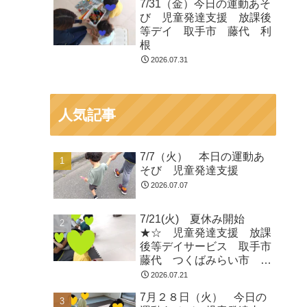
7/31（金）今日の運動あそ
び 児童発達支援 放課後
等デイ 取手市 藤代 利
根
2026.07.31
人気記事
7/7（火） 本日の運動あ
そび 児童発達支援
2026.07.07
7/21(火) 夏休み開始
★☆ 児童発達支援 放課
後等デイサービス 取手市
藤代 つくばみらい市 龍
ヶ崎
2026.07.21
7月２８日（火） 今日の