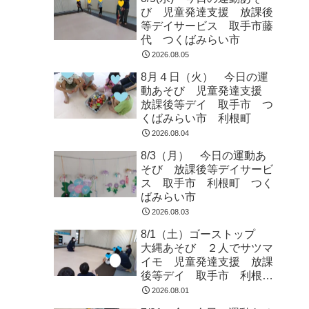
び 児童発達支援 放課後
等デイサービス 取手市藤
代 つくばみらい市
2026.08.05
8月４日（火） 今日の運
動あそび 児童発達支援
放課後等デイ 取手市 つ
くばみらい市 利根町
2026.08.04
8/3（月） 今日の運動あ
そび 放課後等デイサービ
ス 取手市 利根町 つく
ばみらい市
2026.08.03
8/1（土）ゴーストップ
大縄あそび ２人でサツマ
イモ 児童発達支援 放課
後等デイ 取手市 利根
町 龍ヶ崎市
2026.08.01