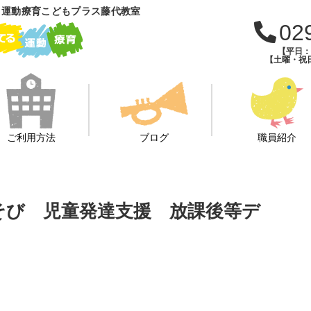
 運動療育こどもプラス藤代教室
02
【平日：午
【土曜・祝日
ご利用方法
ブログ
職員紹介
あそび 児童発達支援 放課後等デ