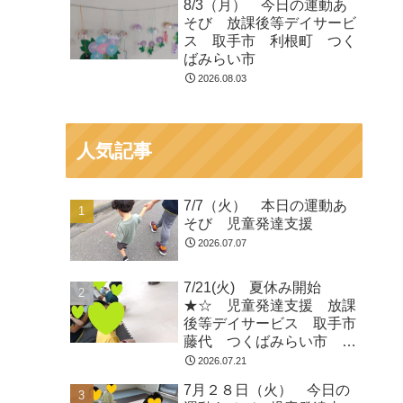
8/3（月） 今日の運動あ
そび 放課後等デイサービ
ス 取手市 利根町 つく
ばみらい市
2026.08.03
人気記事
7/7（火） 本日の運動あ
そび 児童発達支援
2026.07.07
7/21(火) 夏休み開始
★☆ 児童発達支援 放課
後等デイサービス 取手市
藤代 つくばみらい市 龍
ヶ崎
2026.07.21
7月２８日（火） 今日の