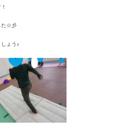
す！
した☆彡
しょう♪