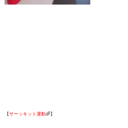
【
サーッキット運動
🌈】