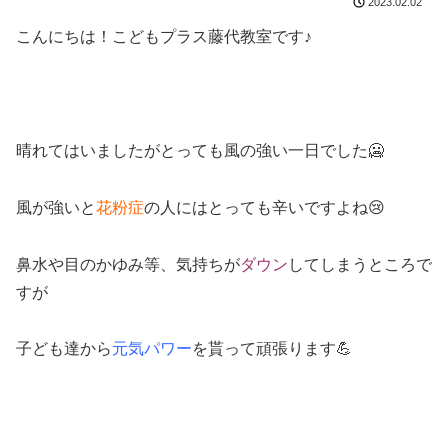
2023.02.02
こんにちは！こどもプラス藤代教室です♪
晴れてはいましたがとっても風の強い一日でした🥶
風が強いと
花粉症
の人にはとっても辛いですよね😢
鼻水や目のかゆみ等、気持ちが
ダウン
してしまうところで
すが
子ども達から
元気パワー
を貰って頑張ります💪