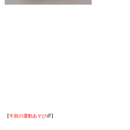
【
午前の運動あそび
🌈】