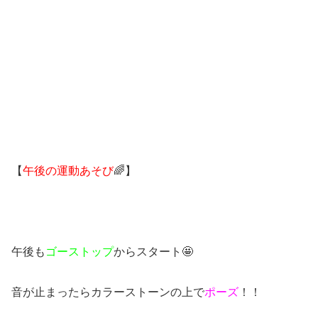
【
午後の運動あそび
🌈】
午後も
ゴーストップ
からスタート🤩
音が止まったらカラーストーンの上で
ポーズ
！！