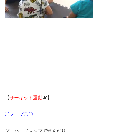
【
サーキット運動
🌈】
①フープ〇〇
グーパージャンプで進んだり