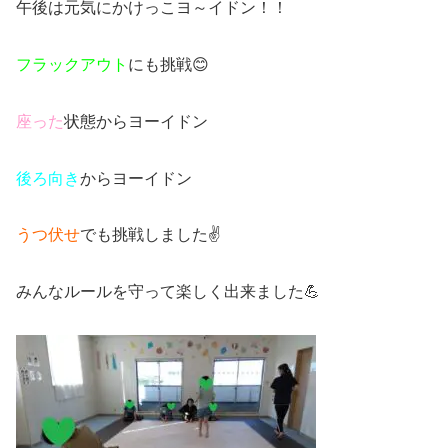
午後は元気にかけっこヨ～イドン！！
フラックアウト
にも挑戦😊
座った
状態からヨーイドン
後ろ向き
からヨーイドン
うつ伏せ
でも挑戦しました✌
みんなルールを守って楽しく出来ました💪