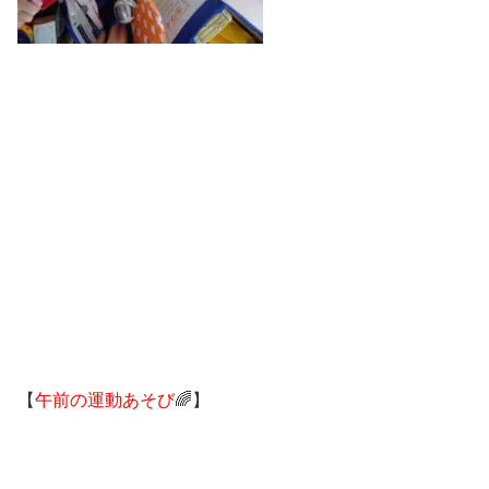
【
午前の運動あそび
🌈】