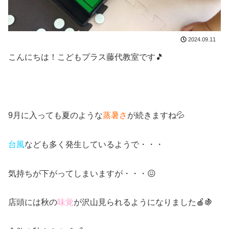
2024.09.11
こんにちは！こどもプラス藤代教室です🎵
9月に入っても夏のような
蒸暑さ
が続きますね💦
台風
なども多く発生しているようで・・・
気持ちが下がってしまいますが・・・😖
店頭には秋の
味覚
が沢山見られるようになりました🍎🍇