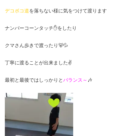
デコボコ道
を落ちない様に気をつけて渡ります
ナンバーコーンタッチ✋をしたり
クマさん歩きで渡ったり🐻💦
丁寧に渡ることが出来ました✌
最初と最後ではしっかりと
バランス～
🎶