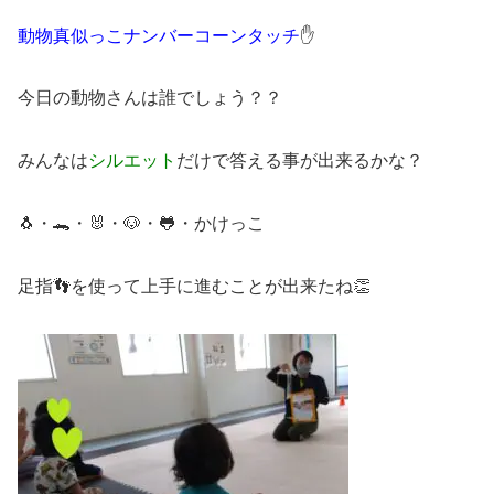
動物真似っこナンバーコーンタッチ
✋
今日の動物さんは誰でしょう？？
みんなは
シルエット
だけで答える事が出来るかな？
🐧・🐊・🐰・🐶・🐸・かけっこ
足指👣を使って上手に進むことが出来たね👏