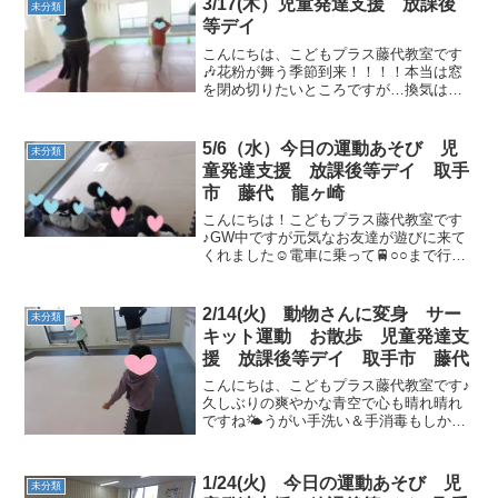
3/17(木）児童発達支援 放課後
未分類
等デイ
こんにちは、こどもプラス藤代教室です
🎶花粉が舞う季節到来！！！！本当は窓
を閉め切りたいところですが…換気はこ
まめに！手洗いうがい・手消毒もしかっ
り済ませたら元気に運動あそびの始まり
です🌈午前の運動あそび動物さんに変身
5/6（水）今日の運動あそび 児
未分類
🐰自分のコーン目掛けて🐰...
童発達支援 放課後等デイ 取手
市 藤代 龍ヶ崎
こんにちは！こどもプラス藤代教室です
♪GW中ですが元気なお友達が遊びに来て
くれました☺電車に乗って🚆○○まで行っ
たんだよ～🎵○○に行ってきたよー！○○買
ってもらったー🧸楽しいお休みを過ごし
たお友達がお話してくれました💕うがい
2/14(火) 動物さんに変身 サー
未分類
手洗い消毒・水分...
キット運動 お散歩 児童発達支
援 放課後等デイ 取手市 藤代
こんにちは、こどもプラス藤代教室です♪
久しぶりの爽やかな青空で心も晴れ晴れ
ですね🌤うがい手洗い＆手消毒もしかっ
り済ませたら元気なお友達と運動あそび
の始まりです(^^♪【午前の運動あそび】
ゴーストップ元気に腕を振って足を上げ
1/24(火) 今日の運動あそび 児
未分類
て「1・2・1・2...