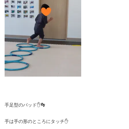
手足型のパッド✋👣
手は手の形のところにタッチ✋