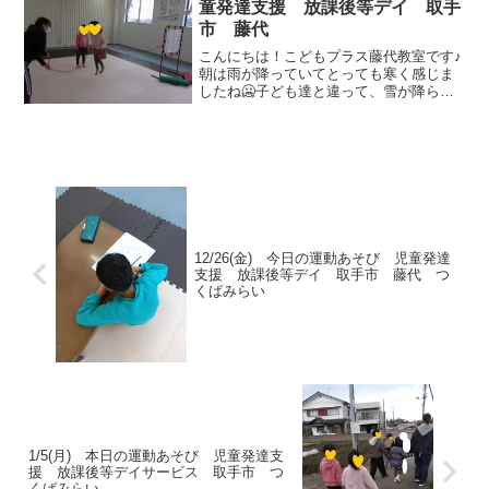
童発達支援 放課後等デイ 取手
市 藤代
こんにちは！こどもプラス藤代教室です♪
朝は雨が降っていてとっても寒く感じま
したね🥶子ども達と違って、雪が降らな
いか毎日が心配⛄ドキドキしながら天気
予報を毎日見てしまいます💦日中は空も
明るさが見られ気持ち良い一日となりま
した✌さて、今日も元気...
12/26(金) 今日の運動あそび 児童発達
支援 放課後等デイ 取手市 藤代 つ
くばみらい
1/5(月) 本日の運動あそび 児童発達支
援 放課後等デイサービス 取手市 つ
くばみらい