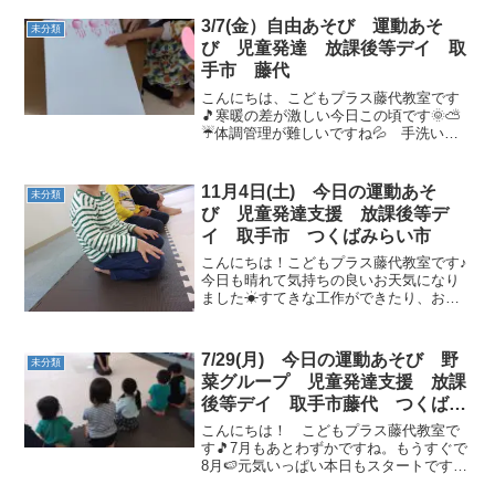
り組んで行けたらと思います♪コロナウィ
ルスに負けないよう、手洗い、うがい、
3/7(金）自由あそび 運動あそ
未分類
消毒とまだまだ徹底し...
び 児童発達 放課後等デイ 取
手市 藤代
こんにちは、こどもプラス藤代教室です
🎵寒暖の差が激しい今日この頃です🌞⛅
☔体調管理が難しいですね💦 手洗いう
がい＆水分補給はしかっりと行なってい
きましょう！ 【午前中の運藤あそび】タ
ンバリンの音に合わせて元気いっぱい沢
11月4日(土) 今日の運動あそ
未分類
山走り回りました🎵動物...
び 児童発達支援 放課後等デ
イ 取手市 つくばみらい市
こんにちは！こどもプラス藤代教室です♪
今日も晴れて気持ちの良いお天気になり
ました☀すてきな工作ができたり、お友
達と楽しく遊んだり、今日も元気に過ご
しています(*^^*)うがい・手洗い・消毒・
水分補給もバッチリ♪午前の運動あそび🌈
7/29(月) 今日の運動あそび 野
未分類
挨拶の時も、...
菜グループ 児童発達支援 放課
後等デイ 取手市藤代 つくばみ
らい市
こんにちは！ こどもプラス藤代教室で
す🎵7月もあとわずかですね。もうすぐで
8月🍉元気いっぱい本日もスタートです😊
午前の運動あそび🌈これから運動あそび