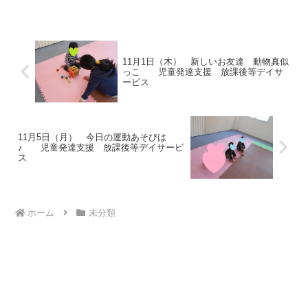
を始めます よろしくお願いいたしま
す 野菜の名前 ゴーストップ🎵音に合
わせて 進みますカニさ...
11月1日（木） 新しいお友達 動物真似
っこ 児童発達支援 放課後等デイサ
ービス
11月5日（月） 今日の運動あそびは
♪ 児童発達支援 放課後等デイサービ
ス
ホーム
未分類