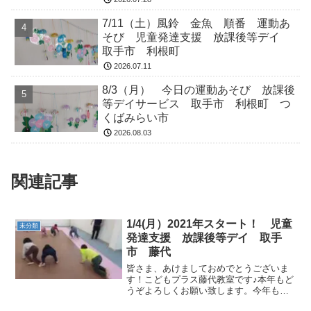
7/11（土）風鈴 金魚 順番 運動あ
そび 児童発達支援 放課後等デイ
取手市 利根町
2026.07.11
8/3（月） 今日の運動あそび 放課後
等デイサービス 取手市 利根町 つ
くばみらい市
2026.08.03
関連記事
1/4(月）2021年スタート！ 児童
未分類
発達支援 放課後等デイ 取手
市 藤代
皆さま、あけましておめでとうございま
す！こどもプラス藤代教室です♪本年もど
うぞよろしくお願い致します。今年もこ
どもたちと一緒に楽しく運動あそびに取