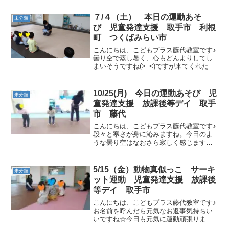
７/４（土） 本日の運動あそ
未分類
び 児童発達支援 取手市 利根
町 つくばみらい市
こんにちは、こどもプラス藤代教室です♪
曇り空で蒸し暑く、心もどんよりしてし
まいそうですね(>_<)ですが来てくれたお
友達は元気溌剌！！「おはよう！」と大
きな声でご挨拶してくれました🌞運動あ
そび🌈動物真似っこ🐾本日の動物さんは
10/25(月) 今日の運動あそび 児
未分類
かっこよく座れて...
童発達支援 放課後等デイ 取手
市 藤代
こんにちは、こどもプラス藤代教室です♪
段々と寒さが身に沁みますね。今日のよ
うな曇り空はなおさら寂しく感じます。
今日も手洗いうがい、消毒を忘れずに！
みんなで元気に運動あそび頑張りましょ
う♪ラジオ体操 今日は第一と第二を両方
5/15（金）動物真似っこ サーキ
未分類
行いました。こども達...
ット運動 児童発達支援 放課後
等デイ 取手市
こんにちは、こどもプラス藤代教室です♪
お名前を呼んだら元気なお返事気持ちい
いですね☆今日も元気に運動頑張りまし
ょう！まずは、音に合わせて歩いたり走