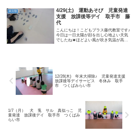
ったり止まったり…ゴーストップから始
めましょう！お友達にぶつからない様に
4/29(土) 運動あそび 児童発達
未分類
止まることが出来ました...
支援 放課後等デイ 取手市 藤
代
こんにちは！こどもプラス藤代教室です♪
今日は一日太陽が顔を出し心地よい天気
でしたね☀ほどよい風が吹き気温が高く
ても過ごしやすかったですね🎵元気な子
ども達はトランプやブロックで遊んでい
ました♠ 運動あそびの時間になったらお
片付けをしてうがい・...
12/28(木) 年末大掃除♪ 児童発達支援
放課後等デイサービス 冬休み 取手
市 つくばみらい市
1/7（月） 犬 兎 サル 真似っこ 児
童発達 放課後デイ 取手市 つくばみ
らい市