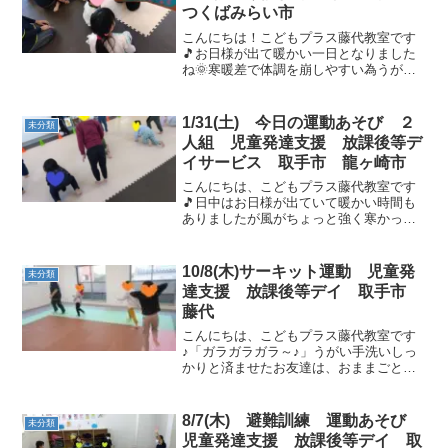
つくばみらい市
こんにちは！こどもプラス藤代教室です
🎵お日様が出て暖かい一日となりました
ね🌞寒暖差で体調を崩しやすい為うがい
手洗い＆手消毒をしっかりとおこない、
一日元気に過ごして行きましょう😉ご挨
拶の前に絵本「きんぎょがにげた」を見
1/31(土) 今日の運動あそび ２
未分類
ました♪金魚はどこにいっ...
人組 児童発達支援 放課後等デ
イサービス 取手市 龍ヶ崎市
こんにちは、こどもプラス藤代教室です
🎵日中はお日様が出ていて暖かい時間も
ありましたが風がちょっと強く寒かった
ですね乾燥しているので火の元に気をつ
けて体調管理にも十分に気を配って行き
ましょう😊今日も元気なお友達が遊びに
10/8(木)サーキット運動 児童発
未分類
来てくれました✌うがい手...
達支援 放課後等デイ 取手市
藤代
こんにちは、こどもプラス藤代教室です
♪「ガラガラガラ～♪」うがい手洗いしっ
かりと済ませたお友達は、おままごとや
ブロックで仲良く遊び自由時間を過ごせ
た後は…運動あそびの始まりです！今日
は朝から雨降りだったので体もなまって
8/7(木) 避難訓練 運動あそび
未分類
いることでしょう！元気...
児童発達支援 放課後等デイ 取