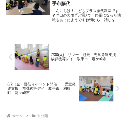
手市藤代
こんにちは！こどもプラス藤代教室です
🎵昨日の大雨☔と雷⚡で 停電になった地
域もあったようですね朝から 話しを聞
かせてくれます😆自然災害含め 実際に
困ったことが起きたときにはどうするか
(・・?本日は 火災を想定した避難訓練
を行ないました火事を...
7/30(火) リレー 競走 児童発達支援
放課後等デイ 取手市 竜ケ崎市
8/2（金）夏祭りイベント開催！ 児童発
達支援 放課後等デイ 取手市 利根
町 龍ヶ崎市
ホーム
未分類