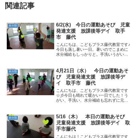
関連記事
6/2(水) 今日の運動あそび 児童
未分類
発達支援 放課後等デイ 取手
市 藤代
こんにちは、こどもプラス藤代教室です♪
今日も蒸し暑い一日。暑いのでこまめに
水分補給もしっかりと。手洗いうがい、
消毒も忘れずに。今日も運動あそび頑張
りましょう！ラジオ体操 身体をほぐす準
備体操大きく体を動かしてストレッチ新
4月21日（水） 今日の運動あそ
未分類
聞ジャンケン 先生の...
び 児童発達支援 放課後等デ
イ 取手市 藤代
こんにちは、こどもプラス藤代教室です
☆彡今日も晴れて暖かい一日でした！う
がい、手洗い、水分補給も忘れずに元気
に運動あそびを始めていきましょう！お
どるんようび、ラーメン体操を元気に踊
りました！途中、歌いながら踊る子
5/16（木） 本日の運動あそび
未分類
も・・☆ 1から10までの数...
児童発達支援 放課後等デイ 取
手市藤代
こんにちは！こどもプラス藤代教室です