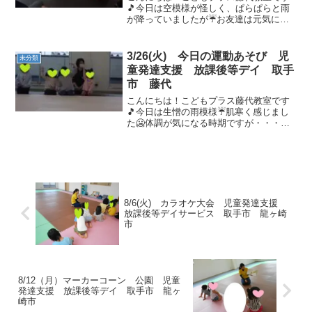
🎵今日は空模様が怪しく、ぱらぱらと雨
が降っていましたが☔お友達は元気に
「おはようございます！」とご挨拶して
くれました😊午前の運動あそび🌈まずは
ご挨拶をします！上手に座ってご挨拶が
3/26(火) 今日の運動あそび 児
未分類
出来ました💮最初はボール転...
童発達支援 放課後等デイ 取手
市 藤代
こんにちは！こどもプラス藤代教室です
🎵今日は生憎の雨模様☔肌寒く感じまし
た🥶体調が気になる時期ですが・・・皆
さんは大丈夫ですか？インフルエンザや
胃腸炎などが流行っています！うがい手
洗い・消毒や水分補給を行なって運動あ
そび始めて行きましょう🎶...
8/6(火) カラオケ大会 児童発達支援
放課後等デイサービス 取手市 龍ヶ崎
市
8/12（月）マーカーコーン 公園 児童
発達支援 放課後等デイ 取手市 龍ヶ
崎市