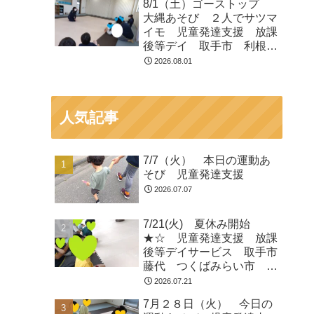
8/1（土）ゴーストップ
大縄あそび ２人でサツマ
イモ 児童発達支援 放課
後等デイ 取手市 利根
町 龍ヶ崎市
2026.08.01
人気記事
7/7（火） 本日の運動あ
そび 児童発達支援
2026.07.07
7/21(火) 夏休み開始
★☆ 児童発達支援 放課
後等デイサービス 取手市
藤代 つくばみらい市 龍
ヶ崎
2026.07.21
7月２８日（火） 今日の