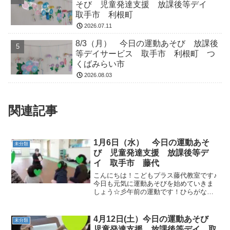
そび 児童発達支援 放課後等デイ
取手市 利根町
2026.07.11
8/3（月） 今日の運動あそび 放課後
等デイサービス 取手市 利根町 つ
くばみらい市
2026.08.03
関連記事
1月6日（水） 今日の運動あそ
未分類
び 児童発達支援 放課後等デ
イ 取手市 藤代
こんにちは！こどもプラス藤代教室です♪
今日も元気に運動あそびを始めていきま
しょう☆彡午前の運動です！ひらがなこ
とばカードでは、「みみ」「すべりだ
い」など、カードのことばを元気に読む
ことができていました！ゴーストップで
4月12日(土）今日の運動あそび
未分類
は、音に合わせて歩いたり...
児童発達支援 放課後等デイ 取