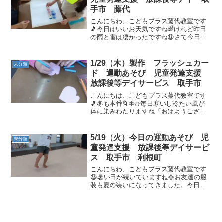
手市 藤代
こんにちわ、こどもプラス藤代教室です
🎵今日はいいお天気ですね🌈けれど昨日
の雨と雷は凄かったですね😫さて今日
は、6人のお友達が来てくれました。最初
に5月の制作をやりました。色使いがとて
もきれいです💖何を作っているかは、も
1/29（木）製作 フラッシュカー
未分類
う少しお待ちください😌...
ド 運動あそび 児童発達支援
放課後等デイサービス 取手市
こんにちは、こどもプラス藤代教室です
🎵冬も本番🌀❄⛄毎日寒いし冷たい風が
体に染みわたりますね「おはようござい
ます😊」元気いっぱいな笑顔で来てく
れ、ほっこりします今月の制作オリジナ
ルの可愛い👒と🧤を作りましょう手袋に
5/19（火）今日の運動あそび 児
未分類
は自分の好きな絵や模様を描...
童発達支援 放課後等デイサービ
ス 取手市 利根町
こんにちわ、こどもプラス藤代教室です
😆暑い日が続いていますね🌞お友達の服
装も夏の装いになってきました。今日
は、制作から始まりです💪 アジサイ💐と
カタツムリ🐌です。丁寧に細かな作業を
真剣に取り組みました😊踊りも披露して
くれます💖💖午前の運動あ...