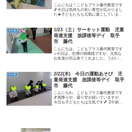
こんにちは！こどもプラス藤代教室です
🎵今日は気持ちの良い青空が広がりまし
た☀子どもたちも元気に過ごしています
☺恐竜、つみき、電車、ミニカー、おま
まごとなど・・楽しく遊びました🎵つみ
きで作ったお店には、おいしいチョコレ
1/23（土）サーキット運動 児童
未分類
ートが売っているそうです...
発達支援 放課後等デイ 取手
市 藤代
こんにちは、こどもプラス藤代教室です
♫今日は、生憎の雨模様ですが、元気な
お友達が沢山来てくれました。うがい手
洗いしっかりできたら、おもちゃの貸し
借りを上手に出来たお友達と元気に運動
あそび始めましょう。今日は寒いので体
2/22(木) 今日の運動あそび 児
未分類
を温めるために、元気いっ...
童発達支援 放課後等デイ 取手
市 藤代
こんにちわ、こどもプラス藤代教室です
🎵雨降りや、曇り空が続いていますが、
今日も子どもたちは元気です💕【午前の
運動あそび🌈】全員しっかりと、座って
待つこともできます😊みんなカッコイイ
よ～🎵最初の運動は、先生の言った色の
カラーストーンとフープに...