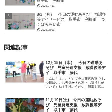
取手市 利根町
2026.07.11
8/3（月） 今日の運動あそび 放課後
等デイサービス 取手市 利根町 つ
くばみらい市
2026.08.03
関連記事
12月15日（水） 今日の運動あ
未分類
そび 児童発達支援 放課後等デ
イ 取手市 藤代
こんにちは、こどもプラス藤代教室です♪
今日はいいお天気☀冬の寒さも気持ちが
いいですね！手洗いうがい、消毒を忘れ
ずに。今日も運動あそび頑張りましょう♪
ラジオ体操 何度も行っているので、みん
な上手に出来ていました！ゴーストップ
11月19日(土) 今日の運動あそ
未分類
今日は音が止まっ...
び 児童発達支援 放課後等デ
イ 取手市 藤代