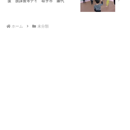
援 放課後等デイ 取手市 藤代
ホーム
未分類