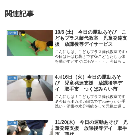
関連記事
10/6 (土) 今日の運動あそび こ
未分類
どもプラス藤代教室 児童発達支
援 放課後等デイサービス
こんにちは、こどもプラス藤代教室です♪
今日は汗ばむ暑さです💦こどもたちも体
を動かすとすぐに汗が・・・。今日も運
動あそび頑張りました！ 今日はクマ、ワ
ニ、カンガルーでヨーイドン！サーキッ
ト運動 フープでカンガルーとグーパージ
4月16日（火）今日の運動あそ
未分類
ャンプ♪跳び箱登り...
び 児童発達支援 放課後等デ
イ 取手市 つくばみらい市
こんにちは！こどもプラス藤代教室です
🎵今日もポカポカ陽気ですね☀うがい手
洗い・消毒や水分補給をして元気に運動
あそびスタート🎵午前の運動あそび🌈動
物さんに変身☆イヌ・クマ・ウサギ・ワ
ニ・ペンギンに変身して「よーいド
11/20(木) 今日の運動あそび 児
未分類
ン！」 水分補給タイム(^^...
童発達支援 放課後等デイ 取手
市 藤代