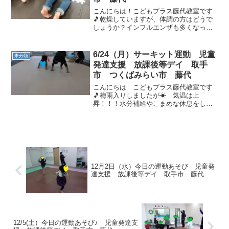
こんにちは！こどもプラス藤代教室です
🎵乾燥していますが、体調の方はどうで
しょうか？インフルエンザも多くなって
きていますうがい・手洗い・水分補給を
行ないながら予防対策していきましょう
♬今日も元気なお友達が遊びに来てくれ
6/24（月）サーキット運動 児童
未分類
ました😊うがい手洗いを行...
発達支援 放課後等デイ 取手
市 つくばみらい市 藤代
こんにちは こどもプラス藤代教室です
🎵梅雨入りしましたが☀ 気温は上
昇！！！水分補給やこまめな休息をして
１日を乗り切りましょう動物さんに変身
🐻🐶🐰さんに変身！かけっこヨ～イドン
も楽しみました🎵 ごくごく水分補給サー
キット運動平均台カエル跳び...
12月2日（水）今日の運動あそび 児童発
達支援 放課後等デイ 取手市 藤代
12/5(土）今日の運動あそび♪ 児童発達支