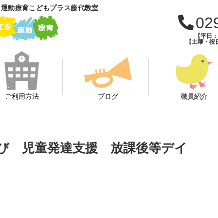
 運動療育こどもプラス藤代教室
02
【平日：午
【土曜・祝日
ご利用方法
ブログ
職員紹介
あそび 児童発達支援 放課後等デイ