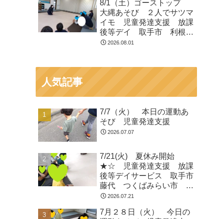
8/1（土）ゴーストップ
大縄あそび ２人でサツマ
イモ 児童発達支援 放課
後等デイ 取手市 利根
町 龍ヶ崎市
2026.08.01
人気記事
7/7（火） 本日の運動あ
そび 児童発達支援
2026.07.07
7/21(火) 夏休み開始
★☆ 児童発達支援 放課
後等デイサービス 取手市
藤代 つくばみらい市 龍
ヶ崎
2026.07.21
7月２８日（火） 今日の