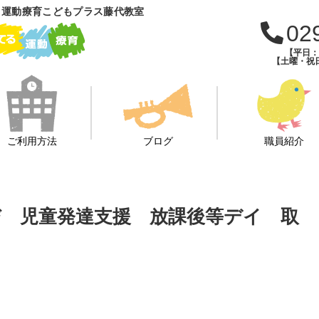
 運動療育こどもプラス藤代教室
02
【平日：午
【土曜・祝日
ご利用方法
ブログ
職員紹介
そび 児童発達支援 放課後等デイ 取