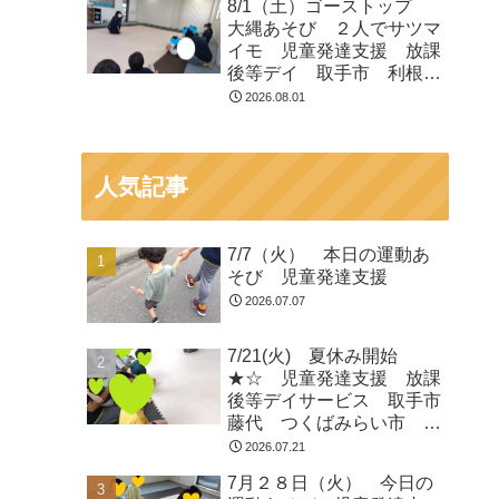
8/1（土）ゴーストップ
大縄あそび ２人でサツマ
イモ 児童発達支援 放課
後等デイ 取手市 利根
町 龍ヶ崎市
2026.08.01
人気記事
7/7（火） 本日の運動あ
そび 児童発達支援
2026.07.07
7/21(火) 夏休み開始
★☆ 児童発達支援 放課
後等デイサービス 取手市
藤代 つくばみらい市 龍
ヶ崎
2026.07.21
7月２８日（火） 今日の