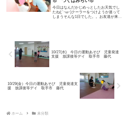
市 つくばみらい市
今日はなんだかじめっとしたお天気でし
たね(;´･ω･)クーラーをつけようか迷って
しまうそんな1日でした。。お友達が来て
からはクーラーもガンガン！！フル稼働
でないと汗だくでした＼(◎o◎)／！入室
後はみんなで出席カードにお天気を貼っ
ていきます...
10/27(水) 今日の運動あそび 児童発達
支援 放課後等デイ 取手市 藤代
10/29(金）今日の運動あそび 児童発達支
援 放課後等デイ 取手市 藤代
ホーム
未分類