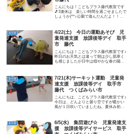
こんにちは！こどもプラス藤代教室です
🎵3連休は 楽しい時間を過ごせましたで
しょうか(^^♪公園で遊んだんだよ！！
ママのお手伝いしたんだよ！！お遊戯会
で 頑張ったよ！！山登りに行ってきた
んだよ！！楽しかったお話を 沢山聞か
4/22(土) 今日の運動あそび 児
未分類
せてくれました😊「...
童発達支援 放課後等デイ 取手
市 藤代
こんにちは！こどもプラス藤代教室です♪
昨日のお天気とは違って朝は少し肌寒く
も感じましたが日中は穏やかな春の陽気
になって良かったです🌸季節の変わり目
は体調に気を付けて過ごしていかないと
ですね🌤今日は久しぶりに記念日を紹介
7/21(木)サーキット運動 児童発
未分類
『ショートケーキの日🍰...
達支援 放課後等デイ 取手市
藤代 つくばみらい市
こんにちは、こどもプラス藤代教室です♪
今日は、どんよりと曇り空ですが暖かい
風が１日吹いていましたね。夏休み初
日！元気な子供たちと沢山運動あそびを
楽しみましょう🎶うがい手洗い＆手消毒
たこまめな水分補給！をしっかりして過
6/5(水) 集団遊び☆ 児童発達支
未分類
ごしましょう！！！【午前...
援 放課後等デイサービス 取手