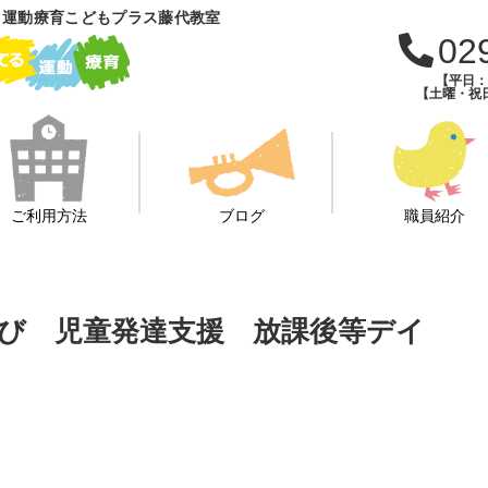
 運動療育こどもプラス藤代教室
02
【平日：午
【土曜・祝日
ご利用方法
ブログ
職員紹介
あそび 児童発達支援 放課後等デイ