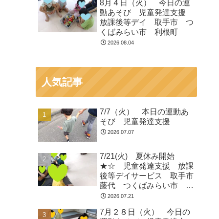
8月４日（火） 今日の運
動あそび 児童発達支援
放課後等デイ 取手市 つ
くばみらい市 利根町
2026.08.04
人気記事
7/7（火） 本日の運動あ
そび 児童発達支援
2026.07.07
7/21(火) 夏休み開始
★☆ 児童発達支援 放課
後等デイサービス 取手市
藤代 つくばみらい市 龍
ヶ崎
2026.07.21
7月２８日（火） 今日の