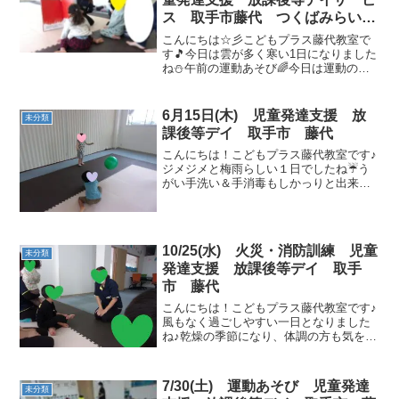
ス 取手市藤代 つくばみらい
市 利根町
こんにちは☆彡こどもプラス藤代教室で
す🎵今日は雲が多く寒い1日になりました
ね⛄午前の運動あそび🌈今日は運動の前
に楽しくみんなで自由時間を過ごしまし
た◎運動あそびの前は手遊びと数え歌♬
なにかな？にも挑戦です！！！ 運動の最
6月15日(木) 児童発達支援 放
未分類
初は動物さんで川を越...
課後等デイ 取手市 藤代
こんにちは！こどもプラス藤代教室です♪
ジメジメと梅雨らしい１日でしたね☔う
がい手洗い＆手消毒もしかっりと出来た
ら大人気のボール投げでみんな元気いっ
ぱい盛り上がりました💮 【午前の運動あ
そび】ゴーストップタンバリンの音のの
合わせて元気よく歩い...
10/25(水) 火災・消防訓練 児童
未分類
発達支援 放課後等デイ 取手
市 藤代
こんにちは！こどもプラス藤代教室です♪
風もなく過ごしやすい一日となりました
ね♪乾燥の季節になり、体調の方も気をつ
けて行きましょう🍂🌰今日は火災・防災
訓練を行いました🚒しっかりお話を聞い
て行動することができ消火訓練も真剣な
7/30(土) 運動あそび 児童発達
未分類
表情で見学出来ました...