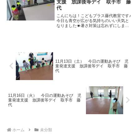
支援 放課後等デイ 取手市 藤
代
こんにちは！こどもプラス藤代教室です♪
今日も青空が広がる気持ちのいい天気と
なりました☀暑さ対策は忘れずにしまし
ょう(^O^)／うがい・手洗い・消毒・水分
補給をして元気に運動あそびを始めて行
きましょう(*^^*)運動あそびはゴーストッ
プからス...
11月13日（土） 今日の運動あそび 児
童発達支援 放課後等デイ 取手市 藤
代
11月16日（火） 今日の運動あそび 児
童発達支援 放課後等デイ 取手市 藤
代
ホーム
未分類