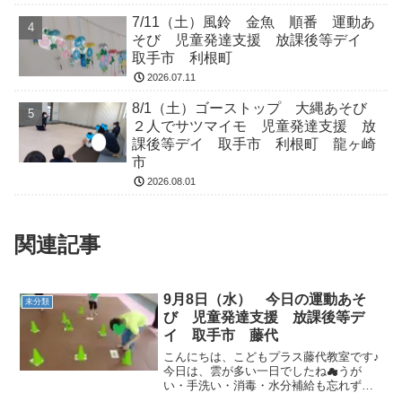
7/11（土）風鈴 金魚 順番 運動あ
そび 児童発達支援 放課後等デイ
取手市 利根町
2026.07.11
8/1（土）ゴーストップ 大縄あそび
２人でサツマイモ 児童発達支援 放
課後等デイ 取手市 利根町 龍ヶ崎
市
2026.08.01
関連記事
9月8日（水） 今日の運動あそ
未分類
び 児童発達支援 放課後等デ
イ 取手市 藤代
こんにちは、こどもプラス藤代教室です♪
今日は、雲が多い一日でしたね☁うが
い・手洗い・消毒・水分補給も忘れずに
行い、運動あそびをしましょう！こまめ