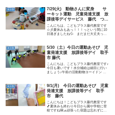
に換気も行います！それでは、午前の運
動あそびが始まります♪ゴーストップで
7/29(火) 動物さんに変身 サ
未分類
は、タンバリンの音に合わ...
ーキット運動 児童発達支援 放
課後等デイサービス 藤代 つく
ば
こんにちは、こどもプラス藤代教室です
☆彡夏休みもあっ！！！っという間に10
日過ぎましたね💦 まだまだ大丈夫って
思って宿題に取り掛かっていないお友達
は…急いで始めましょう📚✍今日も元気
なお友達が沢山来てくれました😊 午前の
5/30（土）今日の運動あそび 児
未分類
運動あそび🌈皆順番に...
童発達支援 放課後等デイ 取手
市 藤代
こんにちは、こどもプラス藤代教室です♪
今日も暑いです！水分補給は細目に行い
ましょう♪午前の活動動物ヨーイドン み
んなとっても上手になってきました！ゴ
ーストップ 今日のストップは片足バラン
スです♪サーキット運動フープジャンプ
9/1(月) 今日の運動あそび 児童
未分類
足をそろえて両足...
発達支援 放課後等デイ 取手
市 藤代
こんにちは！こどもプラス藤代教室です
🎵夏休みも終わり今日から園や学校に登
校ですね🎒🧢頑張った宿題は忘れずに持
って行けたかな？😱朝は寝坊しないで準