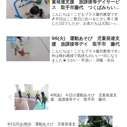
童発達支援 放課後等デイサービ
ス 取手市藤代 つくばみらい
市 龍ヶ崎
こんにちは！こどもプラス藤代教室です
🎵今日はここ数日に比べると少し寒く感
じた1日でしたが、お友だちは元気いっぱ
いで安心しました♬まだまだ体調不良の
お友達も多いので手洗いうがい・水分補
給をしっかりしていきましょう(^^)/午前
9/6(火) 運動あそび 児童発達支
未分類
の運動あそび🌈自...
援 放課後等デイ 取手市 藤代
こんにちは！こどもプラス藤代教室です♪
外は晴れ模様で気持ちのいい一日になり
ました☀うがい・手洗い・消毒・水分補
給をして準備はバッチリ👌元気に運動あ
そびを始めて行きましょう(*^^*)【午前の
運動あそび】川に落ちない様に飛び越え
ます！しっかり...
4/8(金) 今日の運動あそび 児童発達支
援 放課後等デイ 取手市 藤代
4/11(月)お散歩 運動あそび 児童発達支