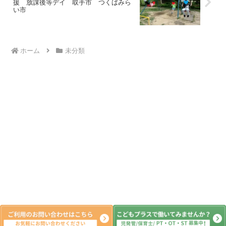
援 放課後等デイ 取手市 つくばみら
い市
ホーム
未分類