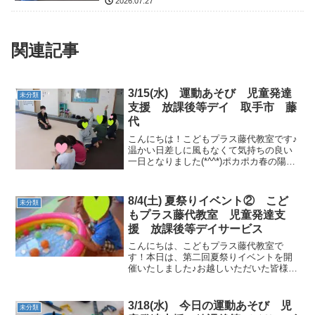
2026.07.27
関連記事
3/15(水) 運動あそび 児童発達
未分類
支援 放課後等デイ 取手市 藤
代
こんにちは！こどもプラス藤代教室です♪
温かい日差しに風もなくて気持ちの良い
一日となりました(*^^*)ポカポカ春の陽気
ですね🌸うがい・手洗い・消毒・水分補
給をして運動あそびを始めていきましょ
う＼(^o^)／元気に挨拶をしたら日付の質
8/4(土) 夏祭りイベント② こど
未分類
問です🙋...
もプラス藤代教室 児童発達支
援 放課後等デイサービス
こんにちは、こどもプラス藤代教室で
す！本日は、第二回夏祭りイベントを開
催いたしました♪お越しいただいた皆様、
ありがとうございました！ 水風船釣りや
的あてゲーム♪工作のロケットづくり、と
ってもキレイに出来ましたね！大きな絵
3/18(水) 今日の運動あそび 児
未分類
本を読んで、今日のイ...