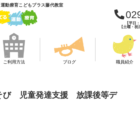
 運動療育こどもプラス藤代教室
02
【平日：午
【土曜・祝日
ご利用方法
ブログ
職員紹介
あそび 児童発達支援 放課後等デ