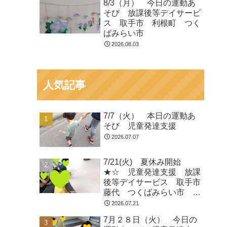
8/3（月） 今日の運動あ
そび 放課後等デイサービ
ス 取手市 利根町 つく
ばみらい市
2026.08.03
人気記事
7/7（火） 本日の運動あ
そび 児童発達支援
2026.07.07
7/21(火) 夏休み開始
★☆ 児童発達支援 放課
後等デイサービス 取手市
藤代 つくばみらい市 龍
ヶ崎
2026.07.21
7月２８日（火） 今日の