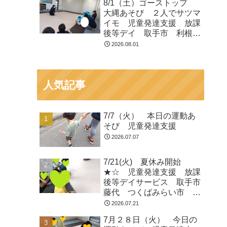
8/1（土）ゴーストップ
大縄あそび ２人でサツマ
イモ 児童発達支援 放課
後等デイ 取手市 利根
町 龍ヶ崎市
2026.08.01
人気記事
7/7（火） 本日の運動あ
そび 児童発達支援
2026.07.07
7/21(火) 夏休み開始
★☆ 児童発達支援 放課
後等デイサービス 取手市
藤代 つくばみらい市 龍
ヶ崎
2026.07.21
7月２８日（火） 今日の