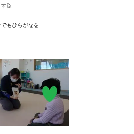
す🙋
分でもひらがなを