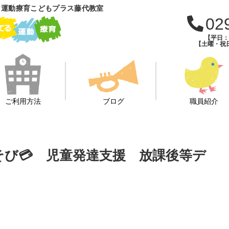
 運動療育こどもプラス藤代教室
02
【平日：午
【土曜・祝日
ご利用方法
ブログ
職員紹介
そび💳 児童発達支援 放課後等デ