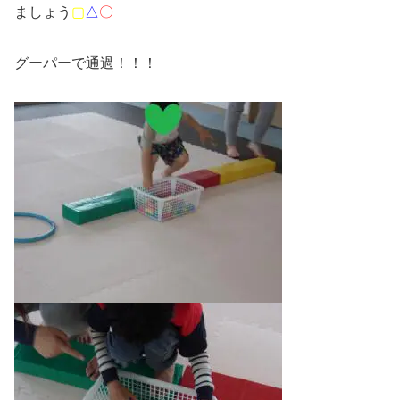
ましょう
▢
△
〇
グーパーで通過！！！