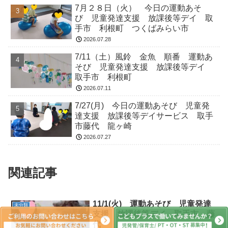
7月２８日（火） 今日の運動あそ
び 児童発達支援 放課後等デイ 取
手市 利根町 つくばみらい市
2026.07.28
7/11（土）風鈴 金魚 順番 運動あ
そび 児童発達支援 放課後等デイ
取手市 利根町
2026.07.11
7/27(月) 今日の運動あそび 児童発
達支援 放課後等デイサービス 取手
市藤代 龍ヶ崎
2026.07.27
関連記事
11/1(火) 運動あそび 児童発達
未分類
支援 放課後等デイ 取手市 藤
代