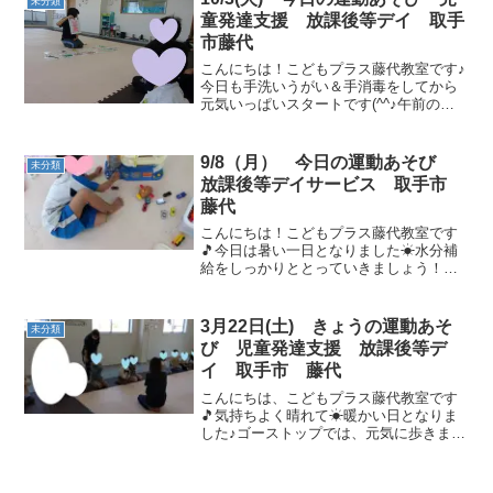
未分類
「見て！スーパーマン！」と...
童発達支援 放課後等デイ 取手
市藤代
こんにちは！こどもプラス藤代教室です♪
今日も手洗いうがい＆手消毒をしてから
元気いっぱいスタートです(^^♪午前の運
動あそび🌈まずは動物カードの確認から
これは・・・ ❔❔ うさぎ！ ペンギ
ン！ などみんなの大きな声が聞こえて
9/8（月） 今日の運動あそび
未分類
きます なぞなぞゲ...
放課後等デイサービス 取手市
藤代
こんにちは！こどもプラス藤代教室です
🎵今日は暑い一日となりました☀水分補
給をしっかりととっていきましょう！お
もちゃで遊んだり、宿題をしたり、紙を
丸めて剣をつくったりスタンプで模様を
つけたり・・♬ ゴーストップ🔵音が止ま
3月22日(土) きょうの運動あそ
未分類
ったら、フープの中に入...
び 児童発達支援 放課後等デ
イ 取手市 藤代
こんにちは、こどもプラス藤代教室です
🎵気持ちよく晴れて☀暖かい日となりま
した♪ゴーストップでは、元気に歩きま
す！タンバリンの音が止まったときに
は、エントツ、フラミンゴ、ゴリラ、ゾ
ウ、ライオン忍者のポーズをしました♪