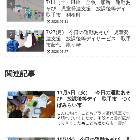
7/11（土）風鈴 金魚 順番 運動あ
そび 児童発達支援 放課後等デイ
取手市 利根町
2026.07.11
7/27(月) 今日の運動あそび 児童発
達支援 放課後等デイサービス 取手
市藤代 龍ヶ崎
2026.07.27
関連記事
11月5日（火） 今日の運動あそ
未分類
び 放課後等デイ 取手市 つく
ばみらい市
こんにちは！こどもプラス藤代教室です
🎵晴れていましたが、☀段々と雲が広が
ってきました☁こども達からも「雲がい
っぱいだね」という話がでていましたみ
のむしさんの製作もお友達と楽しく行い
ました🥰マントのように紙をつけて、
10/3(火) 今日の運動あそび 児