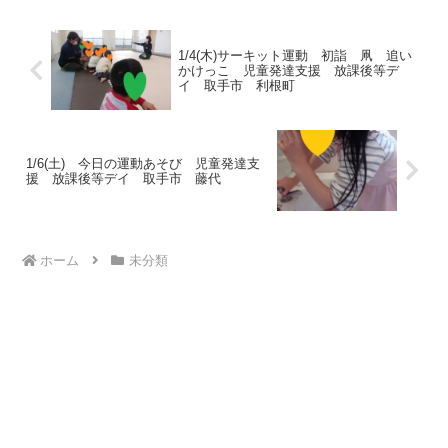
水分補給もしっかりととり...
1/4(木)サーキット運動 初詣 凧 追い
かけっこ 児童発達支援 放課後等デ
イ 取手市 利根町
1/6(土) 今日の運動あそび 児童発達支
援 放課後等デイ 取手市 藤代
ホーム
未分類