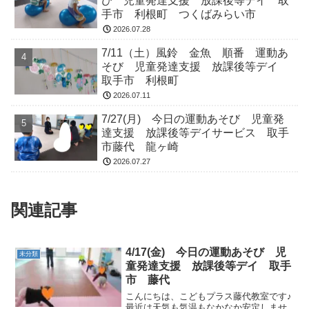
び 児童発達支援 放課後等デイ 取
手市 利根町 つくばみらい市
2026.07.28
7/11（土）風鈴 金魚 順番 運動あ
そび 児童発達支援 放課後等デイ
取手市 利根町
2026.07.11
7/27(月) 今日の運動あそび 児童発
達支援 放課後等デイサービス 取手
市藤代 龍ヶ崎
2026.07.27
関連記事
4/17(金) 今日の運動あそび 児
未分類
童発達支援 放課後等デイ 取手
市 藤代
こんにちは、こどもプラス藤代教室です♪
最近は天気も気温もなかなか安定しませ