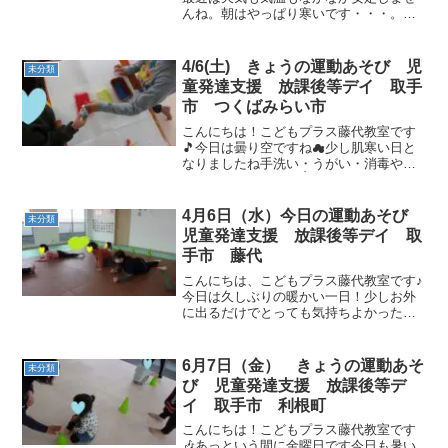
んね。朝はやっぱり寒いです・・・。運
動あそび、元気に頑張りましょう！動物
ヨーイドン 今日は人数が少ないので一周
に挑戦！お友達を抜かさない様に、遅れ
4/6(土) きょうの運動あそび 児
未分類
ないように。サーキッ...
童発達支援 放課後等デイ 取手
市 つくばみらい市
こんにちは！こどもプラス藤代教室です
🎵今日は曇り空ですね☁少し肌寒い日と
なりましたね手洗い・うがい・消毒や水
分補給もバッチリ🎵👌制作☆彡ペーパー
タオルを折って輪ゴムで２か所止めます
絵の具につけて破れない様にゆっくり広
4月6日（水）今日の運動あそび
未分類
げると・・🌈すてきな模様...
児童発達支援 放課後等デイ 取
手市 藤代
こんにちは、こどもプラス藤代教室です♪
今日は久しぶりの暖かい一日！少しお外
に出るだけでとっても気持ちよかったで
す🌞今日も手洗いうがい、消毒を忘れず
に。今日も運動あそび頑張りましょう！
午前の運動あそびどうぶつヨーイドン い
6月7日（金） きょうの運動あそ
未分類
ろんな動物に変身して...
び 児童発達支援 放課後等デ
イ 取手市 利根町
こんにちは！こどもプラス藤代教室です
🎶あっという間に金曜日です今日も暑い