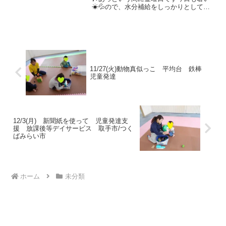
☀💦ので、水分補給をしっかりとしてい
きましょう♪午前の運動あそび🌈「よーい
ドン！」の合図で、走ったり、ウサギさ
んやイヌさんに変身してコーンをタッチ
✋です 水分補給をして...
11/27(火)動物真似っこ 平均台 鉄棒
児童発達
12/3(月) 新聞紙を使って 児童発達支
援 放課後等デイサービス 取手市/つく
ばみらい市
ホーム
未分類