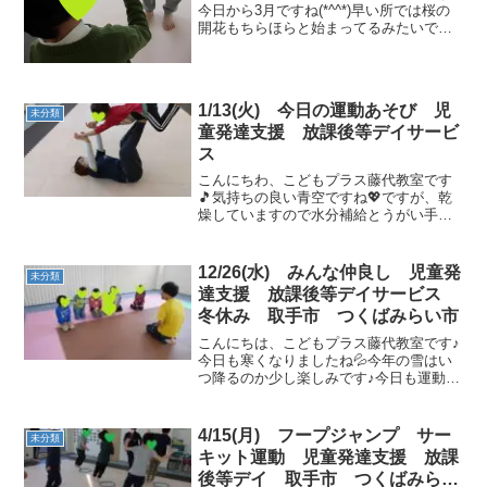
今日から3月ですね(*^^*)早い所では桜の
開花もちらほらと始まってるみたいです
ね🌸それではうがい・手洗い・消毒・水
分補給をして運動あそびを始めて行きま
しょう＼(^o^)／【午前の運動あそび】ご
あいさつ...
1/13(火) 今日の運動あそび 児
未分類
童発達支援 放課後等デイサービ
ス
こんにちわ、こどもプラス藤代教室です
🎵気持ちの良い青空ですね💖ですが、乾
燥していますので水分補給とうがい手洗
いはしっかりしましょう😆午前の運動あ
そび🌈今日は2人のお友達が来てくれまし
た😁先生に持ち上げてもらって、飛行機
12/26(水) みんな仲良し 児童発
未分類
～🛫次は、先生も混ざっ...
達支援 放課後等デイサービス
冬休み 取手市 つくばみらい市
こんにちは、こどもプラス藤代教室です♪
今日も寒くなりましたね💦今年の雪はい
つ降るのか少し楽しみです♪今日も運動あ
そび頑張りましょう！まずはきちんとご
挨拶。 「今日は何月何日か分かる人
～！」「はーい！」動物ヨーイドン 今日
4/15(月) フープジャンプ サー
未分類
は何のカードが出され...
キット運動 児童発達支援 放課
後等デイ 取手市 つくばみらい