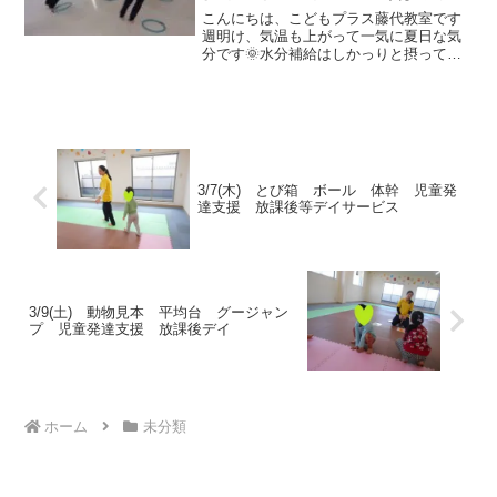
市
こんにちは、こどもプラス藤代教室です
週明け、気温も上がって一気に夏日な気
分です🌞水分補給はしかっりと摂って
元気に運動あそびを始めましょう💪フー
プリズム体操〇〇〇掛け声や手の動きを
しかっり見て👀、聞いて👂リズミカルに
ジャンプして行きましょう...
3/7(木) とび箱 ボール 体幹 児童発
達支援 放課後等デイサービス
3/9(土) 動物見本 平均台 グージャン
プ 児童発達支援 放課後デイ
ホーム
未分類