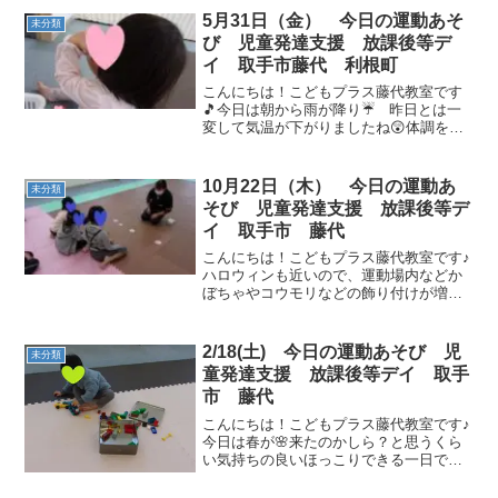
5月31日（金） 今日の運動あそ
未分類
び 児童発達支援 放課後等デ
イ 取手市藤代 利根町
こんにちは！こどもプラス藤代教室です
🎵今日は朝から雨が降り☔ 昨日とは一
変して気温が下がりましたね😲体調を崩
しやすいので、うがい手洗い・消毒や水
分補給を行なっていきましょう♪上手に水
分補給が出来ました💮運動あそびを始め
10月22日（木） 今日の運動あ
未分類
る前に電車の本を読みま...
そび 児童発達支援 放課後等デ
イ 取手市 藤代
こんにちは！こどもプラス藤代教室です♪
ハロウィンも近いので、運動場内などか
ぼちゃやコウモリなどの飾り付けが増え
ました🎃子ども達も、あちこちにある飾
りを見つけて楽しんでいました！今日
は、言葉並び替えゲームから始めていき
2/18(土) 今日の運動あそび 児
未分類
ましょう。バラバラに並ん...
童発達支援 放課後等デイ 取手
市 藤代
こんにちは！こどもプラス藤代教室です♪
今日は春が🌸来たのかしら？と思うくら
い気持ちの良いほっこりできる一日でし
たね🌞新学期の準備で何かと忙しい時期
ですが💦体調を見ながら進めて行きまし