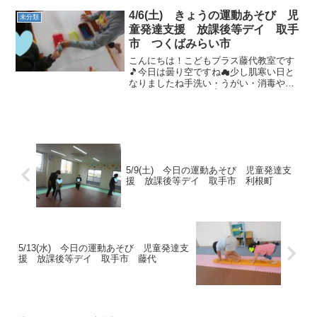
ょう🎒👒今日も元気なお友達が沢山遊び
4/6(土) きょうの運動あそび 児
未分類
に来てくれました💕うが...
童発達支援 放課後等デイ 取手
市 つくばみらい市
こんにちは！こどもプラス藤代教室です
🎵今日は曇り空ですね☁少し肌寒い日と
なりましたね手洗い・うがい・消毒や水
分補給もバッチリ🎵👌制作☆彡ペーパー
タオルを折って輪ゴムで２か所止めます
絵の具につけて破れない様にゆっくり広
げると・・🌈すてきな模様...
5/9(土) 今日の運動あそび 児童発達支
援 放課後等デイ 取手市 利根町
5/13(水) 今日の運動あそび 児童発達支
援 放課後等デイ 取手市 藤代