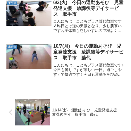
みんな楽しみにしていますね🎅うがい手
6/3(火) 今日の運動あそび 児童
未分類
洗い・消毒や水分補給も忘...
発達支援 放課後等デイサービ
ス 取手市
こんにちは！こどもプラス藤代教室です
🎵昨日とは逆の天候となり、少し肌寒い
ですね☔体調も崩しやすいので程よく体
を動かしていきましょうご挨拶の前に、
お友達のリクエストでダンゴムシさんの
絵本をみました👀音に合わせてゴースト
10/7(月) 今日の運動あそび 児
未分類
ップ♬ペンギンさんやカニ...
童発達支援 放課後等デイサービ
ス 取手市 藤代
こんにちは、こどもプラス藤代教室です♪
今日も曇りですが涼しい一日。過ごしや
すくて快適です！今日も運動あそび頑張
りましょう！午前の活動動物さんでヨー
イドン！ とっても上手でかわいいです♪
サーキット運動 フープでグーパージャン
プパーも足を広げて...
11/14(土) 運動あそび 児童発達支援
放課後デイ 取手市 藤代