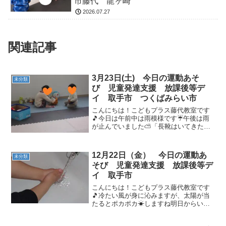
市藤代 龍ヶ崎
2026.07.27
関連記事
3月23日(土) 今日の運動あそ
未分類
び 児童発達支援 放課後等デ
イ 取手市 つくばみらい市
こんにちは！こどもプラス藤代教室です
🎵今日は午前中は雨模様です☔午後は雨
が止んでいました⛅「長靴はいてきたよ
🎶」「雨降ってたよ！」元気に話してい
ました😊手洗い・うがい、水分補給や手
消毒もしっかりとできましたさあ、何を
12月22日（金） 今日の運動あ
未分類
して遊ぼうかな？お友達と...
そび 児童発達支援 放課後等デ
イ 取手市
こんにちは！こどもプラス藤代教室です
🎵冷たい風が身に沁みますが、太陽が当
たるとポカポカ☀しますね明日からいよ
いよ冬休みとなりますね⛄クリスマスの
話で盛り上がり、サンタさんが来るのを