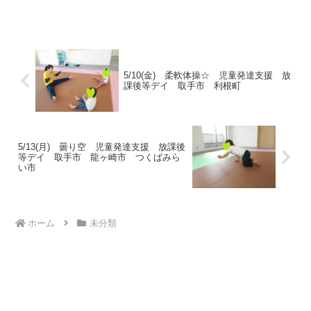
ってきますね🌸春休みのこどもプラス
も 元気いっぱいです😆✨午前の運動あ
そび🌈みんなで手を繋いで円になった
ら 自己紹介がスタートです！...
5/10(金) 柔軟体操☆ 児童発達支援 放
課後等デイ 取手市 利根町
5/13(月) 曇り空 児童発達支援 放課後
等デイ 取手市 龍ヶ崎市 つくばみら
い市
ホーム
未分類