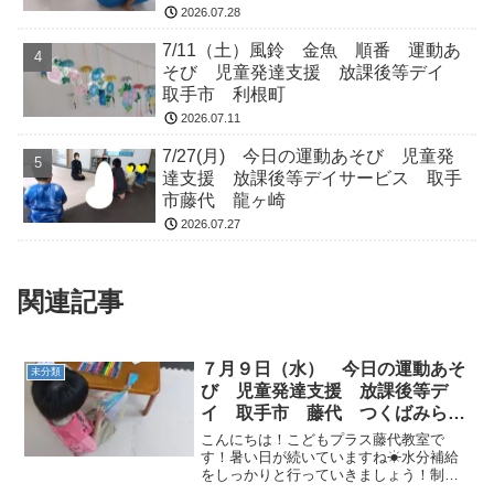
2026.07.28
7/11（土）風鈴 金魚 順番 運動あ
そび 児童発達支援 放課後等デイ
取手市 利根町
2026.07.11
7/27(月) 今日の運動あそび 児童発
達支援 放課後等デイサービス 取手
市藤代 龍ヶ崎
2026.07.27
関連記事
７月９日（水） 今日の運動あそ
未分類
び 児童発達支援 放課後等デ
イ 取手市 藤代 つくばみらい
市 利根町
こんにちは！こどもプラス藤代教室で
す！暑い日が続いていますね☀水分補給
をしっかりと行っていきましょう！制作
で、くらげを作りました♪カラフルなスズ