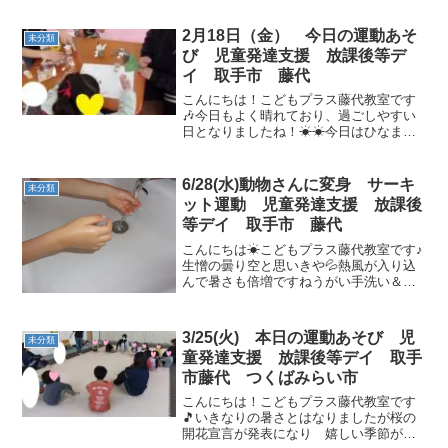
ランテープも細かく裂くと、ひらひらし
てきれいですね☆彡お顔もペンでかわい
2月18日（金） 今日の運動あそ
未分類
くかきましたね😊午前の運...
び 児童発達支援 放課後等デ
イ 取手市 藤代
こんにちは！こどもプラス藤代教室です
🎶今日もよく晴れており、過ごしやすい
日となりましたね！☀☀今日はひなまつ
りのお雛様とお内裏様を作りました♪🎎好
きな折り紙を選んでちぎっていきます♪折
り紙をちぎってら、トイレットペーパー
6/28(水)動物さんに変身 サーキ
未分類
の芯にのりで貼り付け...
ット運動 児童発達支援 放課後
等デイ 取手市 藤代
こんにちは☀こどもプラス藤代教室です♪
生憎の曇り空と思いきや💦熱風が入り込
んで暑さも倍増ですねうがい手洗い＆手
消毒もしかっりっと済ませたら【午前の
運動あそび】動物さんに変身沢山の動物
さんの中から…1人ずつ選んでもらいまし
3/25(火) 本日の運動あそび 児
未分類
た🐊・🐶・🕷・🐻・🐰...
童発達支援 放課後等デイ 取手
市藤代 つくばみらい市
こんにちは！こどもプラス藤代教室です
🎵いきなりの暑さとはなりましたが桜の
開花宣言が発表になり 嬉しい季節がや