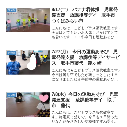
8/17(土) バナナ君体操 児童発
未分類
達支援 放課後等デイ 取手市
つくばみらい市
こんにちは、こどもプラス藤代教室です♪
今日はとてもいいお天気！おかげでとて
も暑いです・・・💦今日も運動あそび頑
張りましょう！今日はバナナ君体操から
スタートです♪ みんな知ってる「バナナ
君体操」！子どもたちとっても上手です♪
7/27(月) 今日の運動あそび 児
未分類
サーキット運動フー...
童発達支援 放課後等デイサービ
ス 取手市藤代 龍ヶ崎
こんにちは★こどもプラス藤代教室です♪
今日は曇り空でしたが蒸しっとした１日
になりましたね💧午前中の運動あそび🌈
今日は小学生グループだったので、頭と
体を沢山使って運動あそびをしました☆
彡ごあいさつの後は、1人ずつに動物さん
7/8(木）今日の運動あそび 児童
未分類
を選んでもらいました...
発達支援 放課後等デイ 取手
市 藤代
こんにちは、こどもプラス藤代教室で
す。梅雨真っ盛りで、今日も１日降った
りなんだかさみしい空模様ですね☔うが
い手洗いが済んだら午前中の運動あそび