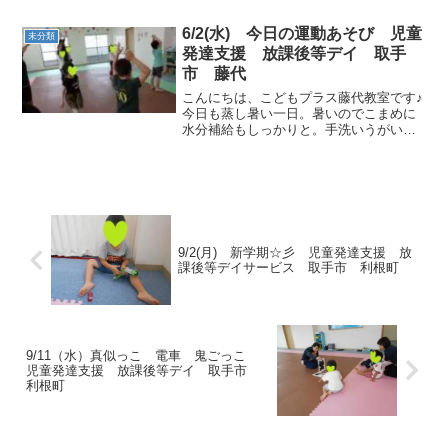
の始まりです🎶まずは、カードを見て動
物真似っこから始めましょう ラッコさん
6/2(水) 今日の運動あそび 児童
未分類
やワニさんなど、難しい内...
発達支援 放課後等デイ 取手
市 藤代
こんにちは、こどもプラス藤代教室です♪
今日も蒸し暑い一日。暑いのでこまめに
水分補給もしっかりと。手洗いうがい、
消毒も忘れずに。今日も運動あそび頑張
りましょう！ラジオ体操 身体をほぐす準
備体操大きく体を動かしてストレッチ新
聞ジャンケン 先生の...
9/2(月) 新学期☆彡 児童発達支援 放
課後等デイサービス 取手市 利根町
9/11（水）真似っこ 電車 鬼ごっこ
児童発達支援 放課後等デイ 取手市
利根町