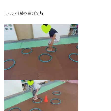
しっかり膝を曲げて👣