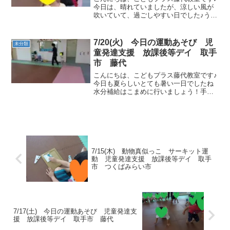
今日は、晴れていましたが、涼しい風が
吹いていて、過ごしやすい日でした♪うが
い・手洗い・消毒・水分補給をしっかり
と行い、今日の運動あそびをしましょう
☆彡換気もこまめに行います！午前の運
7/20(火) 今日の運動あそび 児
未分類
動あそびです🎶ひらが...
童発達支援 放課後等デイ 取手
市 藤代
こんにちは、こどもプラス藤代教室です♪
今日も夏らしいとても暑い一日でしたね
水分補給はこまめに行いましょう！手洗
いうがい、消毒も忘れずに。今日も運動
あそび頑張りましょう。午前の運動あそ
びゴーストップ 動物ヨーイドン サーキッ
ト運動フープジャン...
7/15(木) 動物真似っこ サーキット運
動 児童発達支援 放課後等デイ 取手
市 つくばみらい市
7/17(土) 今日の運動あそび 児童発達支
援 放課後等デイ 取手市 藤代