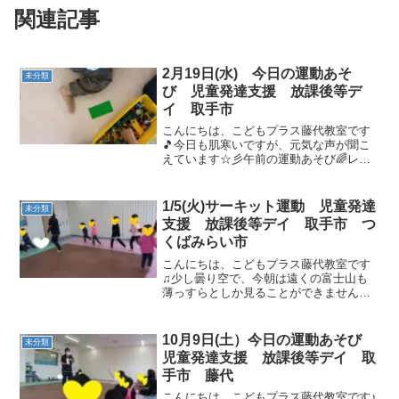
関連記事
2月19日(水) 今日の運動あそ
未分類
び 児童発達支援 放課後等デ
イ 取手市
こんにちは、こどもプラス藤代教室です
🎵今日も肌寒いですが、元気な声が聞こ
えています☆彡午前の運動あそび🌈レゴ
ブロックで電車や車を作ったり、ボール
で遊んだりしました🎵 おばけのてんぷ
ら👻集中してみました👀先生たちにぶつ
1/5(火)サーキット運動 児童発達
未分類
からないように避けながら...
支援 放課後等デイ 取手市 つ
くばみらい市
こんにちは、こどもプラス藤代教室です
♫少し曇り空で、今朝は遠くの富士山も
薄っすらとしか見ることができませんで
したね。うがい手洗いもしっかりできた
ら！元気いっぱいのお友達と運動あそび
の始まりです。午前の運動あそびゴース
10月9日(土）今日の運動あそび
未分類
トップから始めましょう🎶...
児童発達支援 放課後等デイ 取
手市 藤代
こんにちは、こどもプラス藤代教室です♪