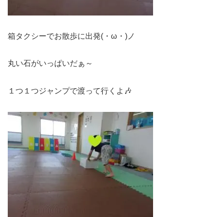
箱タクシーでお散歩に出発(・ω・)ノ
丸い石がいっぱいだぁ～
１つ１つジャンプで渡って行くよ🎶