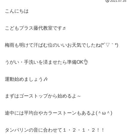
2021.07.16
こんにちは
こどもプラス藤代教室です♬
梅雨も明けて汗ばむ位のいいお天気でしたね(*´▽｀*)
うがい・手洗いを済ませたら準備OK👌
運動始めましょう🎶
まずはゴーストップから始めるよ～
途中には平均台やカラーストーンもあるよ(＾ω＾)
タンバリンの音に合わせて１・２・１・２！！