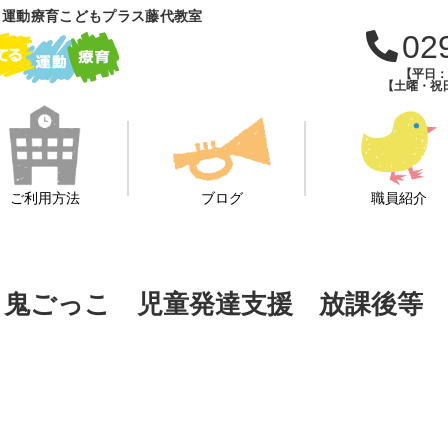
 運動療育こどもプラス藤代教室
02
【平日：午
【土曜・祝日
ご利用方法
ブログ
職員紹介
だ 鬼ごっこ 児童発達支援 放課後等