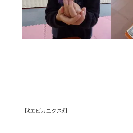
【💃エビカニクス💃】