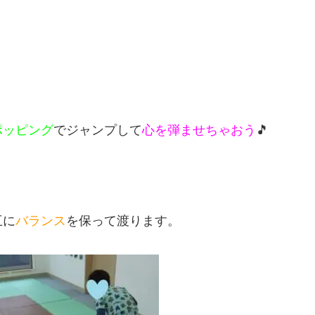
ポッピング
でジャンプして
心を弾ませちゃおう
🎵
互に
バランス
を保って渡ります。