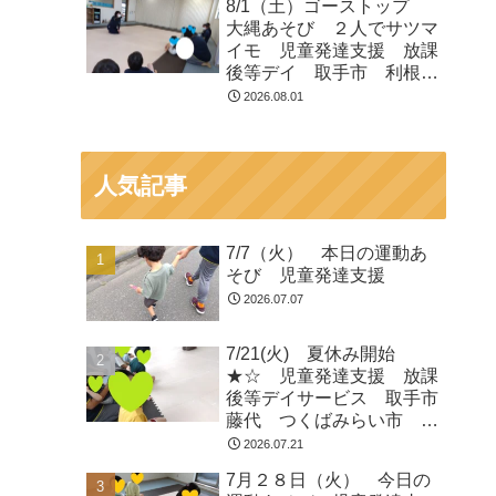
8/1（土）ゴーストップ
大縄あそび ２人でサツマ
イモ 児童発達支援 放課
後等デイ 取手市 利根
町 龍ヶ崎市
2026.08.01
人気記事
7/7（火） 本日の運動あ
そび 児童発達支援
2026.07.07
7/21(火) 夏休み開始
★☆ 児童発達支援 放課
後等デイサービス 取手市
藤代 つくばみらい市 龍
ヶ崎
2026.07.21
7月２８日（火） 今日の