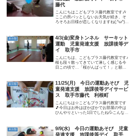
藤代
こんにちはこどもプラス藤代教室です🎶
ここの所パッとしないお天気が続き、そ
ろそろお日様が恋しくなりますね(;^ω^)今
日もうがい・手洗いをしたら元気に運動
始めていきましょう！！【午前】★動物
真似っこ★今日の真似っこする動物さん
4/3(金)変身トンネル サーキット
未分類
はだ～れだ？！ ...
運動 児童発達支援 放課後等デ
イ 取手市
こんにちは、こどもプラス藤代教室です♪
桜も段々散ってきていて淋しく感じる今
日この頃で…「桜がんばって！」と願う
ばかりです☆今日も元気なお友達とゴー
ストップから始めましょう！音が止まっ
たら、指定された平均台に登って止まり
11/25(月) 今日の運動あそび 児
未分類
ましょう！譲り合って上...
童発達支援 放課後等デイサービ
ス 取手市藤代 利根町
こんにちは☆こどもプラス藤代教室です
🎵今日はお外はぽかぽかでお部屋の中は
ひんやりといった1日でしたね💦こんな日
はお外での活動がいいですね◎クリスマ
スの制作もどんどん進んでいます(^^♪丁
寧に取り組んでいました🎄◎今日の運動
9/9(水) 今日の運動あそび 児童
未分類
あそびは読み聞かせ...
発達支援 放課後等デイ 取手