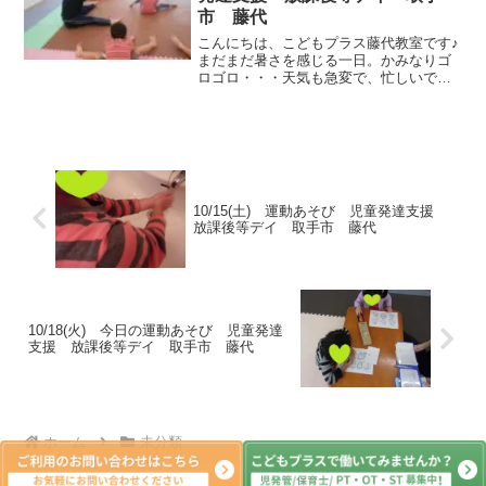
市 藤代
こんにちは、こどもプラス藤代教室です♪
まだまだ暑さを感じる一日。かみなりゴ
ロゴロ・・・天気も急変で、忙しいです
ね。今日も学校から帰ったら手洗い、う
がい、消毒を忘れずに(^^♪今日も運動あ
そび頑張りましょう！柔軟体操で体をほ
ぐそう♪ 子ども達...
10/15(土) 運動あそび 児童発達支援
放課後等デイ 取手市 藤代
10/18(火) 今日の運動あそび 児童発達
支援 放課後等デイ 取手市 藤代
ホーム
未分類