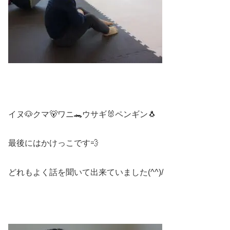
イヌ🐶クマ🐻ワニ🐊ウサギ🐰ペンギン🐧
最後にはかけっこです💨
どれもよく話を聞いて出来ていました(^^)/