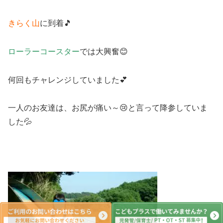
きらく山
に到着🎵
ローラーコースター
では大興奮😊
何回もチャレンジしていました💕
一人のお友達は、お尻が痛い～😢と言って降参していま
した💦