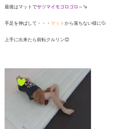
最後はマットで
サツマイモゴロゴロ～
🍠
手足を伸ばして・・・
マット
から落ちない様に💦
上手に出来たら前転クルリン😊