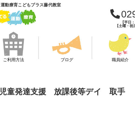
 運動療育こどもプラス藤代教室
02
【平日：午
【土曜・祝日
ご利用方法
ブログ
職員紹介
び 児童発達支援 放課後等デイ 取手