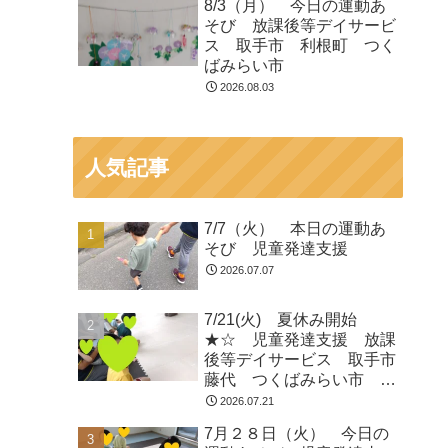
8/3（月） 今日の運動あ
そび 放課後等デイサービ
ス 取手市 利根町 つく
ばみらい市
2026.08.03
人気記事
7/7（火） 本日の運動あ
そび 児童発達支援
2026.07.07
7/21(火) 夏休み開始
★☆ 児童発達支援 放課
後等デイサービス 取手市
藤代 つくばみらい市 龍
ヶ崎
2026.07.21
7月２８日（火） 今日の