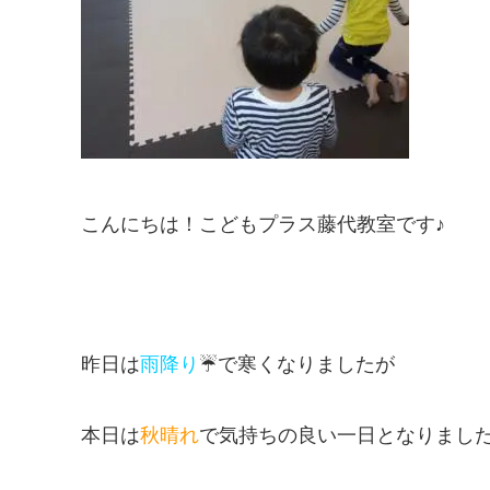
こんにちは！こどもプラス藤代教室です♪
昨日は
雨降り
☔で寒くなりましたが
本日は
秋晴れ
で気持ちの良い一日となりました