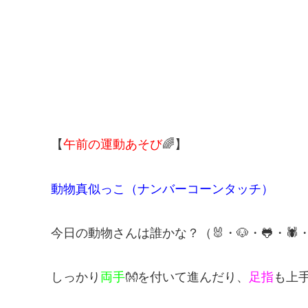
【
午前の運動あそび
🌈】
動物真似っこ（ナンバーコーンタッチ）
今日の動物さんは誰かな？（🐰・🐶・🐸・🕷・
しっかり
両手
👐を付いて進んだり、
足指
も上